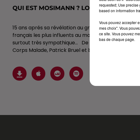
requested; Use precise g
QUI EST MOSIMANN ? LONGUE INTERVIE
based on information tra
Vous pouvez accepter en 
15 ans aprés sa révélation au grand public grâce à
mes choix". Vous pouvez
ce site. Vous pouvez met
français les plus influents au monde !!! Mais connai
bas de chaque page.
surtout très sympathique... De son dernier succès
Corps Malade, Patrick Bruel et bien d'autres, Mosi vous