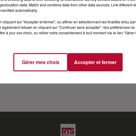
eolocation data; Match and combine data from other data sources; Link different de
W POUR TOUT SAVOIR...
nsmitted automatically.
cliquant sur "Accepter et fermer", ou affiner en sélectionnant les finalités et/ou pa
 l'émission Star Academy, le chanteur Quentin Mosimann e
 également refuser en cliquant sur "Continuer sans accepter". Vos préférences ne 
tre à jour vos choix, ou retirer votre consentement à tout moment via le lien "Gérer 
ssez-vous vraiment Mosimann ? Nico est allé à sa rencontr
 "Dancing On My Own" à ses débuts dans la Star Academy 
 dit tout...
Gérer mes choix
Accepter et fermer