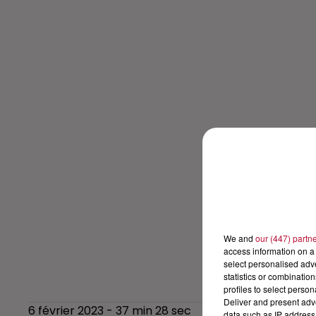
We and
our (447) partn
access information on a 
select personalised ad
statistics or combinatio
profiles to select person
Deliver and present adv
6 février 2023 - 37 min 28 sec
data such as IP address 