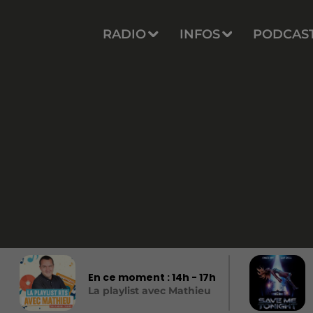
RADIO
INFOS
PODCAS
En ce moment :
14
h -
17
h
La playlist avec Mathieu