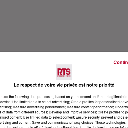
Contin
Le respect de votre vie privée est notre priorité
ers
do the following data processing based on your consent and/or our legitimate int
device; Use limited data to select advertising; Create profiles for personalised adver
vertising; Measure advertising performance; Measure content performance; Unders
ns of data from different sources; Develop and improve services; Create profiles to 
alised content; Use limited data to select content; Ensure security, prevent and detect
ertising and content; Save and communicate privacy choices. These technologies
and browsing data to offer following functionalities: Identify devices based on infor