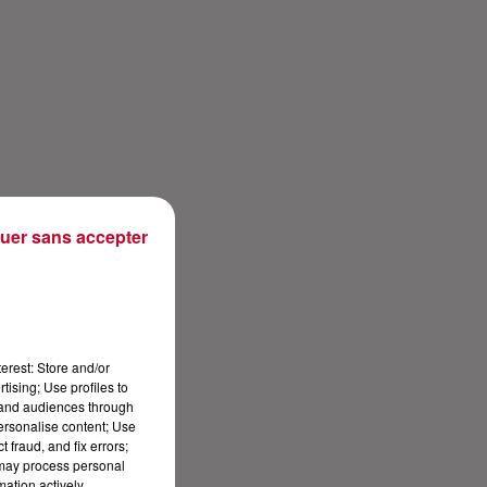
uer sans accepter
erest: Store and/or
tising; Use profiles to
tand audiences through
personalise content; Use
 fraud, and fix errors;
 may process personal
mation actively