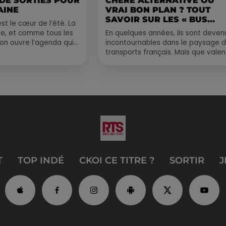
 DE SORTIES POUR
CHÈRE ALTERNATIVE OU
AINE
VRAI BON PLAN ? TOUT
SAVOIR SUR LES « BUS...
st le cœur de l’été. La
e, et comme tous les
En quelques années, ils sont deven
, on ouvre l’agenda qui
incontournables dans le paysage 
 rempli ! Entre
transports français. Mais que valen
vraiment les bus longue distance ?
Entre petits...
T
TOP INDÉ
CKOI CE TITRE ?
SORTIR
J