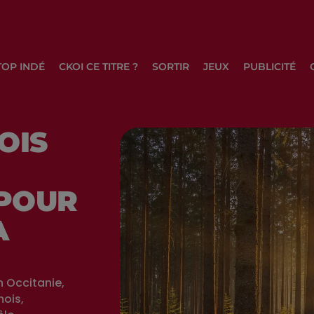
TOP INDÉ
CKOI CE TITRE ?
SORTIR
JEUX
PUBLICITÉ
OIS
POUR
A
 Occitanie,
mois,