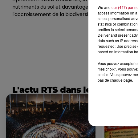
nutriments du sol et davantage de lumière. Cette s
We and
our (447) partn
access information on a 
l'accroissement de la biodiversité.
select personalised ad
statistics or combinatio
profiles to select person
Deliver and present adv
data such as IP address 
requested; Use precise g
based on information tra
Vous pouvez accepter en 
mes choix". Vous pouvez
ce site. Vous pouvez met
bas de chaque page.
L'actu RTS dans le Sud