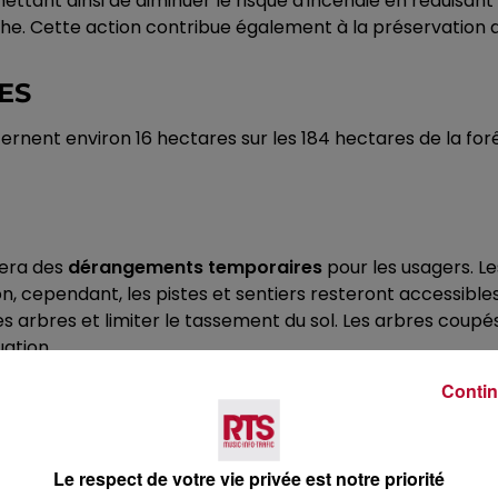
ettant ainsi de diminuer le risque d'incendie en réduisa
iche. Cette action contribue également à la préservation de
ES
rnent environ 16 hectares sur les 184 hectares de la forêt
rera des
dérangements temporaires
pour les usagers. Le
n, cependant, les pistes et sentiers resteront accessibles.
 arbres et limiter le tassement du sol. Les arbres coupés
ation.
S
Contin
forestières
, un produit dérivé utilisé principalement pou
aussi de soutenir des solutions énergétiques plus durables
Le respect de votre vie privée est notre priorité
 d'un espace optimisé permettant aux arbres restants de 