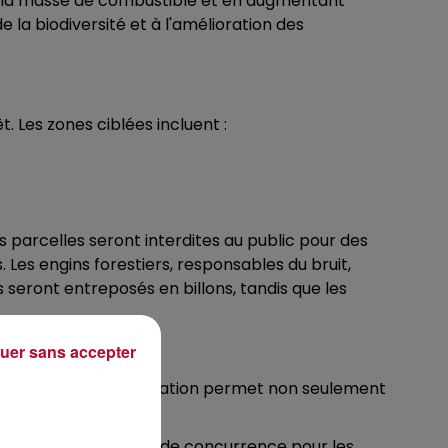
nt la masse de combustible et en augmentant
 la biodiversité et à l'amélioration des
. Les zones ciblées incluent :
s parcelles seront interdites au public pour des
 Les engins forestiers, responsables du bruit,
 seront entreposés en billons, tandis que les
uer sans accepter
r l’énergie. Cette utilisation permet non seulement
.
s'épanouir avec moins de concurrence pour les