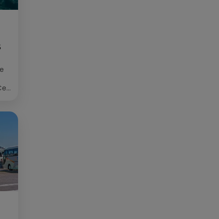
S
ée
Cet
re