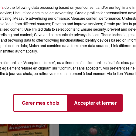
ituation favorisera également le développement d'un sous
ers
do the following data processing based on your consent and/or our legitimate int
device; Use limited data to select advertising; Create profiles for personalised adver
vertising; Measure advertising performance; Measure content performance; Unders
ns of data from different sources; Develop and improve services; Create profiles to 
alised content; Use limited data to select content; Ensure security, prevent and detect
ertising and content; Save and communicate privacy choices. These technologies
and browsing data to offer following functionalities: Identify devices based on infor
eolocation data; Match and combine data from other data sources; Link different de
nsmitted automatically.
cliquant sur "Accepter et fermer", ou affiner en sélectionnant les finalités et/ou pa
 également refuser en cliquant sur "Continuer sans accepter". Vos préférences ne 
tre à jour vos choix, ou retirer votre consentement à tout moment via le lien "Gérer 
Voir plus
Gérer mes choix
Accepter et fermer