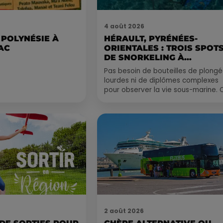
4 août 2026
 POLYNÉSIE À
HÉRAULT, PYRÉNÉES-
AC
ORIENTALES : TROIS SPOT
DE SNORKELING À
EXPLORER...
Pas besoin de bouteilles de plong
lourdes ni de diplômes complexes
pour observer la vie sous-marine. 
été, un masque, un tuba et une pai
de palmes...
2 août 2026