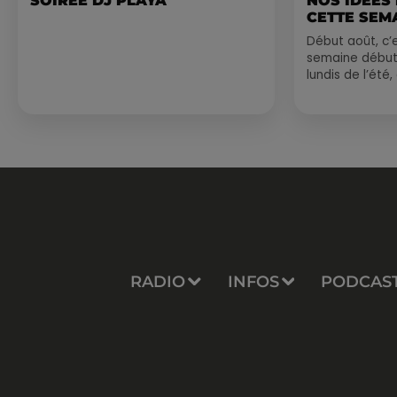
SOIRÉE DJ PLAYA
NOS IDÉES
CETTE SEM
Début août, c’e
semaine début
lundis de l’été
est encore bien
sessions...
RADIO
INFOS
PODCAS