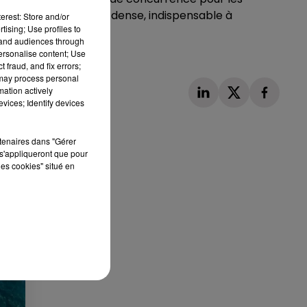
-étage végétal plus dense, indispensable à
erest: Store and/or
tising; Use profiles to
tand audiences through
personalise content; Use
 fraud, and fix errors;
 may process personal
mation actively
vices; Identify devices
rtenaires dans "Gérer
s'appliqueront que pour
les cookies" situé en
Publié : 23 octobre 2024 à 16h19 par Delacoux
François-Xavier