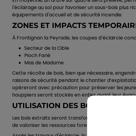
En moyenne, un arbre sur quatre sera prélevé, perm
l'éclairage au sol pour favoriser un sous-bois plus r
équipements d'accueil et de sécurité incendie.
ZONES ET IMPACTS TEMPORAIR
À Frontignan la Peyrade, les coupes d’éclaircie conce
Secteur de la Cible
Pioch Farié
Mas de Madame
Cette récolte de bois, bien que nécessaire, engend
raisons de sécurité pendant le chantier d’exploitatio
opéreront avec précaution pour préserver les jeunes
houppiers seront stockés en entier avant leur évacu
UTILISATION DES BOIS RÉCOLTÉ
Les bois extraits seront transformés en
plaquettes 
de valoriser les ressources forestières locales mais 
Après les travaux d'éclaircie, la forêt bénéficiera