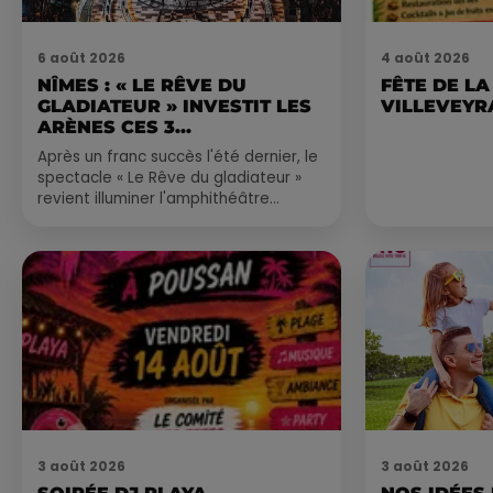
6 août 2026
4 août 2026
NÎMES : « LE RÊVE DU
FÊTE DE LA
GLADIATEUR » INVESTIT LES
VILLEVEYR
ARÈNES CES 3...
Après un franc succès l'été dernier, le
spectacle « Le Rêve du gladiateur »
revient illuminer l'amphithéâtre
romain les 6, 7 et 8 août. Une fresque
nocturne...
3 août 2026
3 août 2026