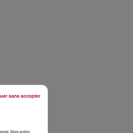
uer sans accepter
erest: Store and/or