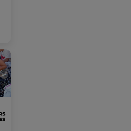
RS
ES