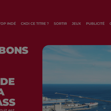
TOP INDÉ
CKOI CE TITRE ?
SORTIR
JEUX
PUBLICITÉ
 BONS
 DE
A
ASS
tuit est