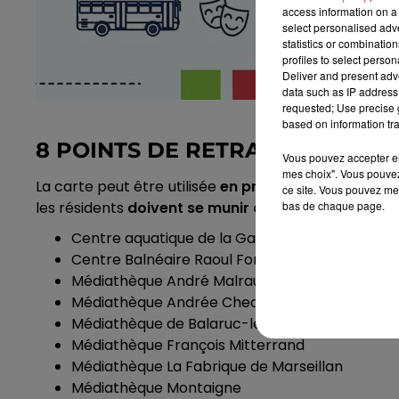
access information on a 
select personalised ad
statistics or combinatio
profiles to select person
Deliver and present adv
data such as IP address 
requested; Use precise g
based on information tra
8 POINTS DE RETRAIT, AINSI QU
Vous pouvez accepter en 
mes choix". Vous pouvez
La carte peut être utilisée
en présentant physiqueme
ce site. Vous pouvez met
bas de chaque page.
les résidents
doivent se munir de quelques pièces
Centre aquatique de la Gardiole
Centre Balnéaire Raoul Fonquerne
Médiathèque André Malraux de Sète
Médiathèque Andrée Chedid de Mèze
Médiathèque de Balaruc-les-Bains
Médiathèque François Mitterrand
Médiathèque La Fabrique de Marseillan
Médiathèque Montaigne