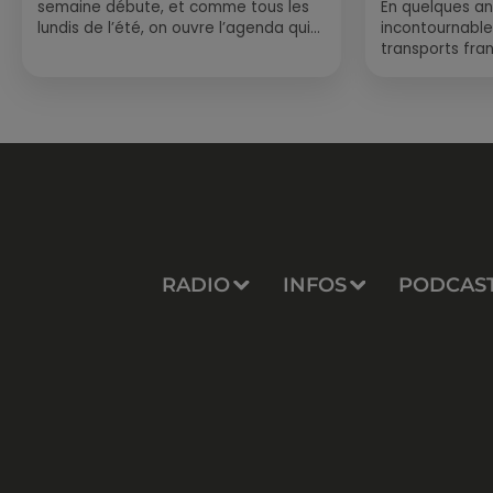
semaine débute, et comme tous les
En quelques an
lundis de l’été, on ouvre l’agenda qui
incontournable
est encore bien rempli ! Entre
transports fran
sessions...
vraiment les b
Entre petits...
RADIO
INFOS
PODCAS