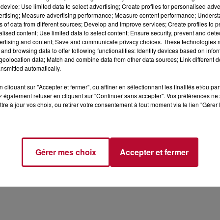
device; Use limited data to select advertising; Create profiles for personalised adver
vertising; Measure advertising performance; Measure content performance; Unders
ns of data from different sources; Develop and improve services; Create profiles to 
alised content; Use limited data to select content; Ensure security, prevent and detect
ertising and content; Save and communicate privacy choices. These technologies
and browsing data to offer following functionalities: Identify devices based on infor
eolocation data; Match and combine data from other data sources; Link different de
nsmitted automatically.
'EN LIGNE
cliquant sur "Accepter et fermer", ou affiner en sélectionnant les finalités et/ou pa
 également refuser en cliquant sur "Continuer sans accepter". Vos préférences ne 
nt la carte ou le QR code de l'application
pour valider
tre à jour vos choix, ou retirer votre consentement à tout moment via le lien "Gérer 
et se rendre dans l’un des huit points d’inscription suivants
Gérer mes choix
Accepter et fermer