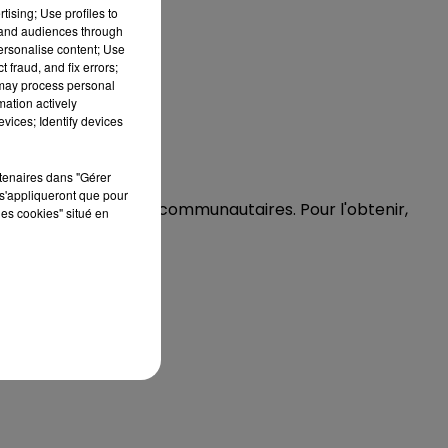
tising; Use profiles to
tand audiences through
personalise content; Use
 fraud, and fix errors;
 may process personal
mation actively
vices; Identify devices
rtenaires dans "Gérer
s'appliqueront que pour
 différents services communautaires. Pour l'obtenir,
les cookies" situé en
 :