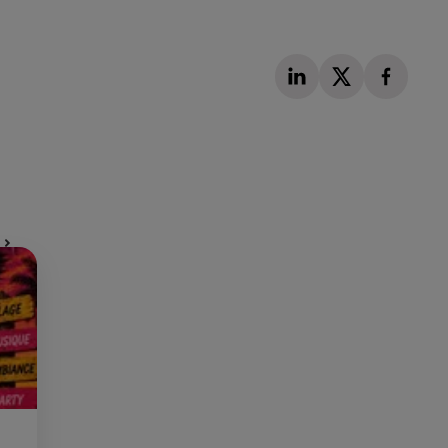
Publié : 8 janvier 2024 à 11h18 par Corentin Aubry