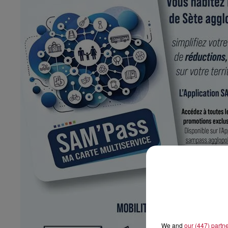
We and
our (447) partn