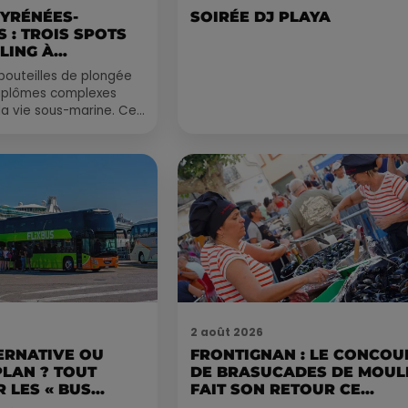
PYRÉNÉES-
SOIRÉE DJ PLAYA
 : TROIS SPOTS
LING À
.
bouteilles de plongée
diplômes complexes
la vie sous-marine. Cet
, un tuba et une paire
2 août 2026
ERNATIVE OU
FRONTIGNAN : LE CONCOU
PLAN ? TOUT
DE BRASUCADES DE MOUL
 LES « BUS...
FAIT SON RETOUR CE...