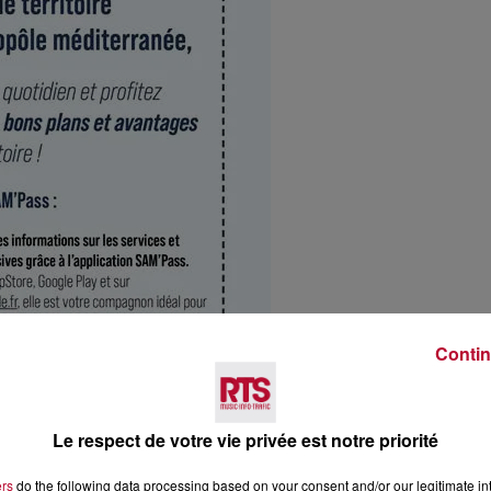
Contin
Le respect de votre vie privée est notre priorité
ers
do the following data processing based on your consent and/or our legitimate int