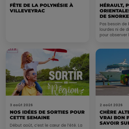
FÊTE DE LA POLYNÉSIE À
HÉRAULT, 
VILLEVEYRAC
ORIENTALES
DE SNORKE
EXPLORER..
Pas besoin de 
lourdes ni de 
pour observer 
été, un masque
de palmes...
3 août 2026
2 août 2026
NOS IDÉES DE SORTIES POUR
CHÈRE ALT
CETTE SEMAINE
VRAI BON 
SAVOIR SUR
Début août, c’est le cœur de l’été. La