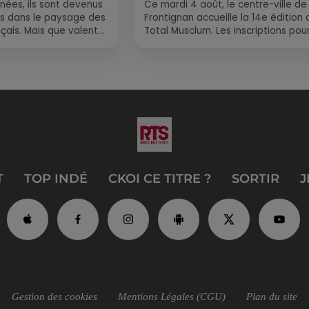
nées, ils sont devenus
Ce mardi 4 août, le centre-ville de
s dans le paysage des
Frontignan accueille la 14e édition 
çais. Mais que valent
Total Musclum. Les inscriptions pour
us longue distance ?
concours de brasucades de moule
sont déjà...
T
TOP INDÉ
CKOI CE TITRE ?
SORTIR
J
Gestion des cookies
Mentions Légales (CGU)
Plan du site