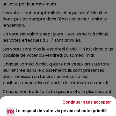
un vote par jour maximum.
Les votes sont comptabilisés chaque soir à Minuit et
donc pris en compte dans l'émission et sur le site le
lendemain.
Un vote est valable sept jours. Tous les soirs à minuit,
les votes effectués à J-7 sont annulés.
Les votes sont clos le Vendredi à Midi. Il n'est donc plus
possible de voter du vendredi au samedi midi.
Chaque Samedi à midi, quatre nouveaux artistes font
leur entrée dans le classement. Ils sont présentés
dans l'émission du Lundi et annoncés à leur
positions respectives à partir de l'émission du mardi.
Chaque Vendredi, l’artiste qui aura été le plus souvent
numéro un durant les émissions de la semaine
Continuer sans accepter
intégrera la playlist RTS le lendemain (Samedi)… Un
suivi des résultats quotidiens est accessible sur le site.
Le respect de votre vie privée est notre priorité