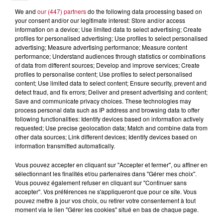
Chaque Vendredi, les trois titres qui se retrouvent
We and
our (447) partners
do the following data processing based on
placés en 28, 29, et 30 ème position sont éliminés et
your consent and/or our legitimate interest: Store and/or access
quittent le classement.
information on a device; Use limited data to select advertising; Create
profiles for personalised advertising; Use profiles to select personalised
Un même titre peut rester au maximum 12 semaines
advertising; Measure advertising performance; Measure content
performance; Understand audiences through statistics or combinations
dans le TOP Indé. Si ce dernier est toujours classé le
of data from different sources; Develop and improve services; Create
Vendredi soir lors de l'émission c'est à dire entre la
profiles to personalise content; Use profiles to select personalised
2ème et 27ème place, alors celui-ci sera considéré
content; Use limited data to select content; Ensure security, prevent and
detect fraud, and fix errors; Deliver and present advertising and content;
comme Gagnant du Top Indé sur la durée mais ne
Save and communicate privacy choices. These technologies may
rentrera pas forcément en playlist le lendemain...
process personal data such as IP address and browsing data to offer
Pour accéder à la playlist, il doit étre encore placé
following functionalities: Identify devices based on information actively
requested; Use precise geolocation data; Match and combine data from
dans la première partie de classement soit entre la
other data sources; Link different devices; Identify devices based on
2ème et la 15ème place.
information transmitted automatically.
Durant les vacances d'été 2021, il n'y aura pas
Vous pouvez accepter en cliquant sur "Accepter et fermer", ou affiner en
d'émission. Le dernier gagnant de la saison sera donc
sélectionnant les finalités et/ou partenaires dans "Gérer mes choix".
celui du vendredi 25 Juin 2021. Il n'y aura
Vous pouvez également refuser en cliquant sur "Continuer sans
accepter". Vos préférences ne s'appliqueront que pour ce site. Vous
exceptionnellement pas de nouvelles entrées lors de
pouvez mettre à jour vos choix, ou retirer votre consentement à tout
la dernière semaine de compétition de la saison (le 19
moment via le lien "Gérer les cookies" situé en bas de chaque page.
Juin). Le titre gagnant quant à lui ne sera pas