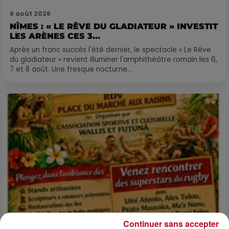
6 août 2026
NÎMES : « LE RÊVE DU GLADIATEUR » INVESTIT
LES ARÈNES CES 3...
Après un franc succès l'été dernier, le spectacle « Le Rêve
du gladiateur » revient illuminer l'amphithéâtre romain les 6,
7 et 8 août. Une fresque nocturne...
Continuer sans accepter