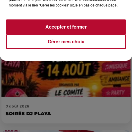
complexes pour observer la vie sous-marine. Cet été, un
moment via le lien "Gérer les cookies" situé en bas de chaque page.
masque, un tuba et une paire de palmes...
Accepter et fermer
Gérer mes choix
3 août 2026
SOIRÉE DJ PLAYA