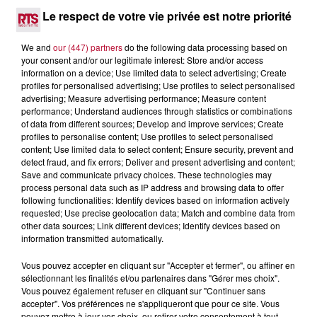
4 août 2026
Le respect de votre vie privée est notre priorité
FÊTE DE LA POLYNÉSIE À VILLEVEYRAC
We and
our (447) partners
do the following data processing based on
your consent and/or our legitimate interest: Store and/or access
information on a device; Use limited data to select advertising; Create
profiles for personalised advertising; Use profiles to select personalised
advertising; Measure advertising performance; Measure content
performance; Understand audiences through statistics or combinations
of data from different sources; Develop and improve services; Create
profiles to personalise content; Use profiles to select personalised
content; Use limited data to select content; Ensure security, prevent and
detect fraud, and fix errors; Deliver and present advertising and content;
Save and communicate privacy choices. These technologies may
process personal data such as IP address and browsing data to offer
following functionalities: Identify devices based on information actively
requested; Use precise geolocation data; Match and combine data from
other data sources; Link different devices; Identify devices based on
information transmitted automatically.
4 août 2026
Vous pouvez accepter en cliquant sur "Accepter et fermer", ou affiner en
sélectionnant les finalités et/ou partenaires dans "Gérer mes choix".
HÉRAULT, PYRÉNÉES-ORIENTALES : TROIS
Vous pouvez également refuser en cliquant sur "Continuer sans
SPOTS DE SNORKELING À EXPLORER...
accepter". Vos préférences ne s'appliqueront que pour ce site. Vous
Pas besoin de bouteilles de plongée lourdes ni de diplômes
pouvez mettre à jour vos choix, ou retirer votre consentement à tout