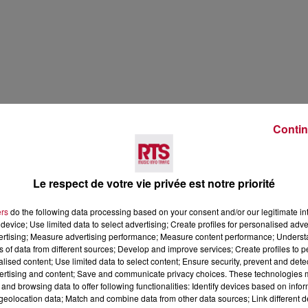
Contin
Le respect de votre vie privée est notre priorité
ers
do the following data processing based on your consent and/or our legitimate int
device; Use limited data to select advertising; Create profiles for personalised adver
vertising; Measure advertising performance; Measure content performance; Unders
ns of data from different sources; Develop and improve services; Create profiles to 
alised content; Use limited data to select content; Ensure security, prevent and detect
ertising and content; Save and communicate privacy choices. These technologies
and browsing data to offer following functionalities: Identify devices based on infor
eolocation data; Match and combine data from other data sources; Link different de