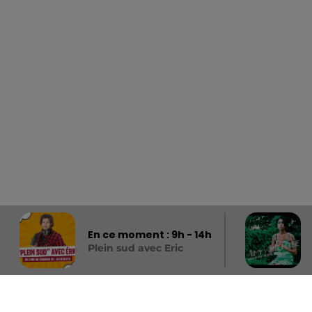
En ce moment :
9
h -
14
h
Plein sud avec Eric