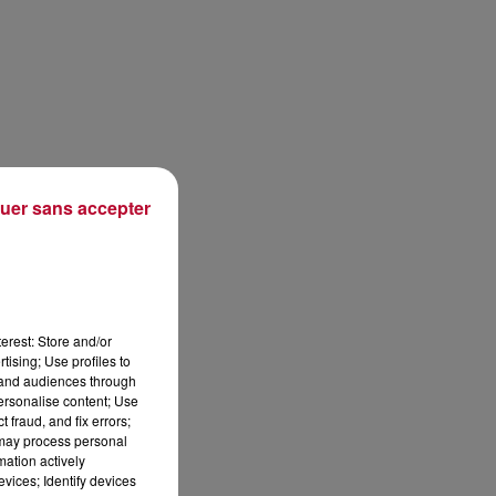
uer sans accepter
erest: Store and/or
tising; Use profiles to
tand audiences through
personalise content; Use
 fraud, and fix errors;
 may process personal
mation actively
vices; Identify devices