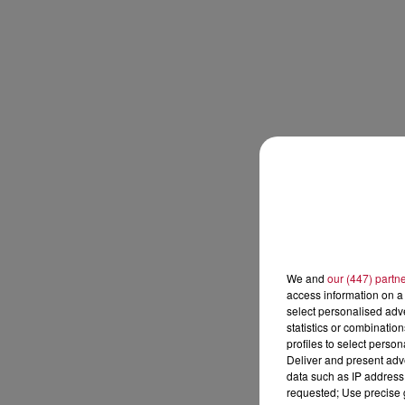
We and
our (447) partn
access information on a 
select personalised ad
statistics or combinatio
profiles to select person
Deliver and present adv
data such as IP address 
requested; Use precise g