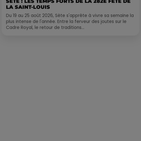
SÈTE : LES TEMPS FORTS DE LA 282E FÊTE DE
LA SAINT-LOUIS
Du 19 au 25 août 2026, Sète s'apprête à vivre sa semaine la
plus intense de l'année. Entre la ferveur des joutes sur le
Cadre Royal, le retour de traditions...
Publié : 21 février 2022 à 10h10 par Corentin Aubry