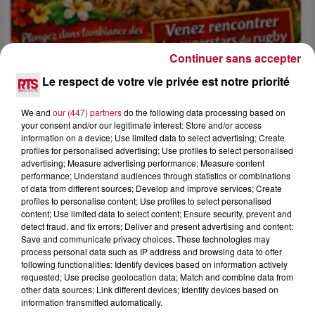
Continuer sans accepter
Le respect de votre vie privée est notre priorité
We and
our (447) partners
do the following data processing based on
4 août 2026
your consent and/or our legitimate interest: Store and/or access
FÊTE DE LA POLYNÉSIE À VILLEVEYRAC
information on a device; Use limited data to select advertising; Create
profiles for personalised advertising; Use profiles to select personalised
advertising; Measure advertising performance; Measure content
performance; Understand audiences through statistics or combinations
of data from different sources; Develop and improve services; Create
profiles to personalise content; Use profiles to select personalised
content; Use limited data to select content; Ensure security, prevent and
detect fraud, and fix errors; Deliver and present advertising and content;
Save and communicate privacy choices. These technologies may
process personal data such as IP address and browsing data to offer
following functionalities: Identify devices based on information actively
requested; Use precise geolocation data; Match and combine data from
other data sources; Link different devices; Identify devices based on
information transmitted automatically.