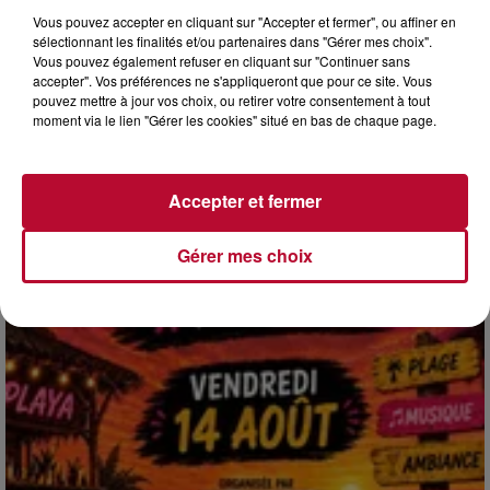
Vous pouvez accepter en cliquant sur "Accepter et fermer", ou affiner en
sélectionnant les finalités et/ou partenaires dans "Gérer mes choix".
Vous pouvez également refuser en cliquant sur "Continuer sans
accepter". Vos préférences ne s'appliqueront que pour ce site. Vous
4 août 2026
pouvez mettre à jour vos choix, ou retirer votre consentement à tout
HÉRAULT, PYRÉNÉES-ORIENTALES : TROIS
moment via le lien "Gérer les cookies" situé en bas de chaque page.
SPOTS DE SNORKELING À EXPLORER...
Pas besoin de bouteilles de plongée lourdes ni de diplômes
complexes pour observer la vie sous-marine. Cet été, un
Accepter et fermer
masque, un tuba et une paire de palmes...
Gérer mes choix