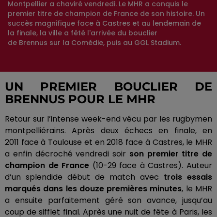
Montpellier a chaviré vendredi. Le MHR a conquis le
premier titre de champion de France de son histoire. Un
succès magnifique face à Castres et au lendemain de
la finale, la ville a fêté l'arrivée du bouclier
de Brennus sur la Comédie, puis au GGL Stadium.
UN PREMIER BOUCLIER DE
BRENNUS POUR LE MHR
Retour sur l’intense week-end vécu par les rugbymen
montpelliérains.
Après deux échecs en finale, en
2011
face
à Toulouse et en 2018
face
à Castres, le MHR
a enfin décroché vendredi soir
son premier titre de
champion de France
(10-29 face à Castres).
Auteur
d’un splendide début de match avec
trois essais
marqués dans les douze premières minutes
, le MHR
a ensuite parfaitement géré son avance, jusqu’au
coup de sifflet final.
Après une nuit de fête à Paris, les