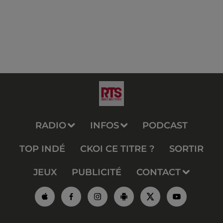
RADIO
INFOS
PODCAST
TOP INDÉ
CKOI CE TITRE ?
SORTIR
JEUX
PUBLICITÉ
CONTACT