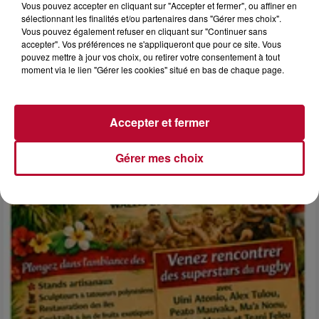
Vous pouvez accepter en cliquant sur "Accepter et fermer", ou affiner en
sélectionnant les finalités et/ou partenaires dans "Gérer mes choix".
Vous pouvez également refuser en cliquant sur "Continuer sans
6 août 2026
accepter". Vos préférences ne s'appliqueront que pour ce site. Vous
NÎMES : « LE RÊVE DU GLADIATEUR » INVESTIT
pouvez mettre à jour vos choix, ou retirer votre consentement à tout
moment via le lien "Gérer les cookies" situé en bas de chaque page.
LES ARÈNES CES 3...
Après un franc succès l'été dernier, le spectacle « Le Rêve
du gladiateur » revient illuminer l'amphithéâtre romain les 6,
7 et 8 août. Une fresque nocturne...
Accepter et fermer
Gérer mes choix