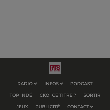
RADIO
INFOS
PODCAST
TOP INDÉ
CKOI CE TITRE ?
SORTIR
JEUX
PUBLICITÉ
CONTACT