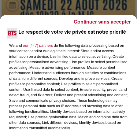
Continuer sans accepter
Le respect de votre vie privée est notre priorité
7 août 2026
We and
our (447) partners
do the following data processing based on
your consent and/or our legitimate interest: Store and/or access
DINER CONCERT À LA MJC DE MARSEILLAN
information on a device; Use limited data to select advertising; Create
profiles for personalised advertising; Use profiles to select personalised
advertising; Measure advertising performance; Measure content
performance; Understand audiences through statistics or combinations
of data from different sources; Develop and improve services; Create
profiles to personalise content; Use profiles to select personalised
content; Use limited data to select content; Ensure security, prevent and
detect fraud, and fix errors; Deliver and present advertising and content;
Save and communicate privacy choices. These technologies may
process personal data such as IP address and browsing data to offer
following functionalities: Identify devices based on information actively
requested; Use precise geolocation data; Match and combine data from
other data sources; Link different devices; Identify devices based on
information transmitted automatically.