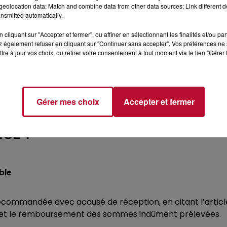
eolocation data; Match and combine data from other data sources; Link different de
mettre en pause votre abonnement
:
nsmitted automatically.
cliquant sur "Accepter et fermer", ou affiner en sélectionnant les finalités et/ou pa
 également refuser en cliquant sur "Continuer sans accepter". Vos préférences ne 
tre à jour vos choix, ou retirer votre consentement à tout moment via le lien "Gérer 
.
 résilier… en ligne également.
Gérer mes choix
Accepter et fermer
IGE ?
ble
recommandée avec accusé de réception, en citant l’articl
is et le remboursement des sommes indûment prélevées.