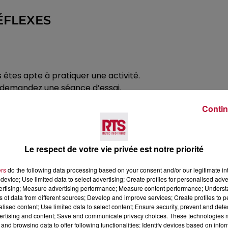
ÉFLEXES
 êtes apte à pratiquer une activité.
 et demandez une séance d’essai.
surtout les petites lignes.
Contin
é.
rance responsabilité civile (souvent incluse dans l’assuran
 ou résiliation, regardez bien les exclusions (santé, g
Le respect de votre vie privée est notre priorité
ers
do the following data processing based on your consent and/or our legitimate int
device; Use limited data to select advertising; Create profiles for personalised adver
vertising; Measure advertising performance; Measure content performance; Unders
ns of data from different sources; Develop and improve services; Create profiles to 
ABONNEMENT : DANS QUELS CAS ?
alised content; Use limited data to select content; Ensure security, prevent and detect
ertising and content; Save and communicate privacy choices. These technologies
and browsing data to offer following functionalities: Identify devices based on infor