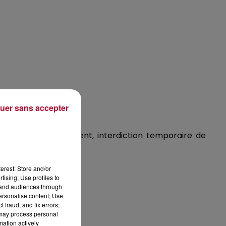
uer sans accepter
ce habitation).
rossesse, déménagement, interdiction temporaire de
erest: Store and/or
tising; Use profiles to
tand audiences through
personalise content; Use
 fraud, and fix errors;
 may process personal
mation actively