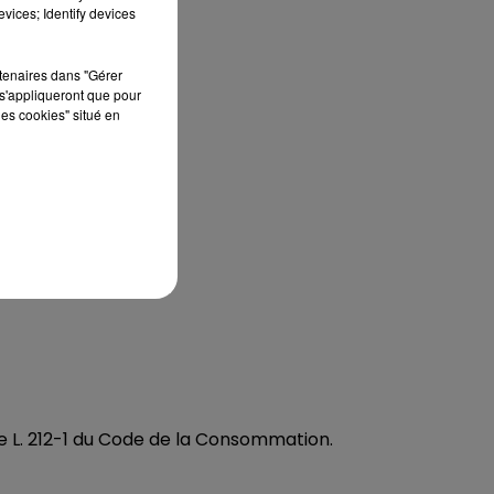
vices; Identify devices
rtenaires dans "Gérer
s'appliqueront que pour
les cookies" situé en
e L. 212-1 du Code de la Consommation.