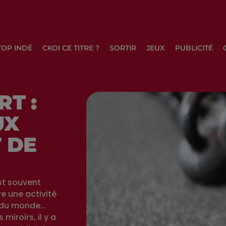
TOP INDÉ
CKOI CE TITRE ?
SORTIR
JEUX
PUBLICITÉ
RT :
UX
 DE
est souvent
e une activité
r du monde…
miroirs, il y a