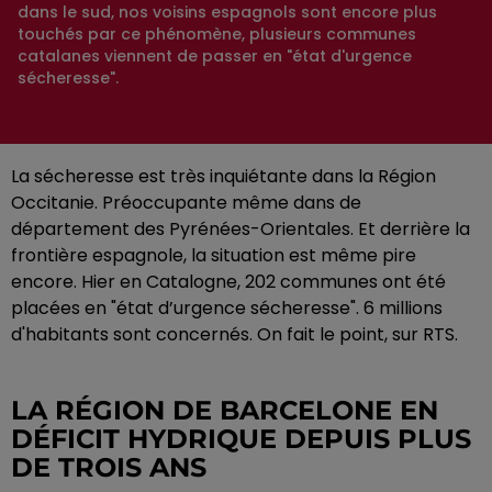
dans le sud, nos voisins espagnols sont encore plus
touchés par ce phénomène, plusieurs communes
catalanes viennent de passer en "état d'urgence
sécheresse".
La sécheresse est très inquiétante dans la Région
Occitanie. Préoccupante même dans de
département des Pyrénées-Orientales. Et derrière la
frontière espagnole, la situation est même pire
encore. Hier en Catalogne, 202 communes ont été
placées en "état d’urgence sécheresse". 6 millions
d'habitants sont concernés. On fait le point, sur RTS.
LA RÉGION DE BARCELONE EN
DÉFICIT HYDRIQUE DEPUIS PLUS
DE TROIS ANS