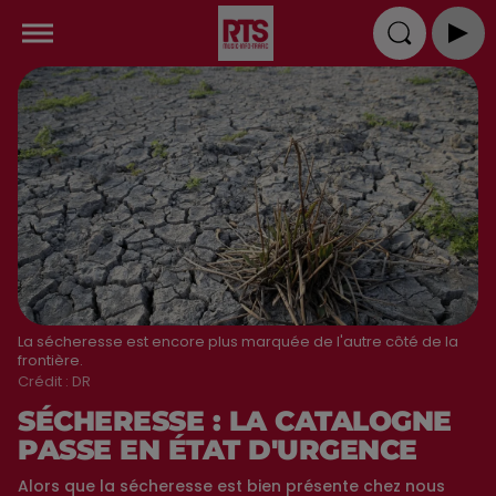
La sécheresse est encore plus marquée de l'autre côté de la
frontière.
Crédit :
DR
SÉCHERESSE : LA CATALOGNE
PASSE EN ÉTAT D'URGENCE
Alors que la sécheresse est bien présente chez nous