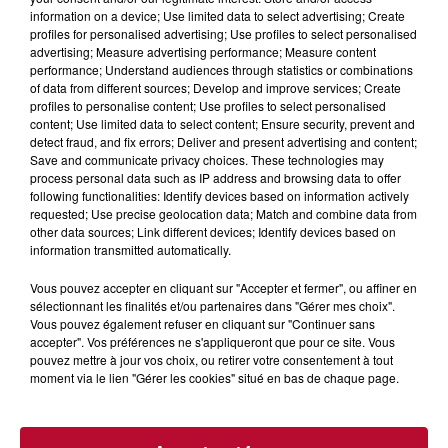
information on a device; Use limited data to select advertising; Create
profiles for personalised advertising; Use profiles to select personalised
advertising; Measure advertising performance; Measure content
performance; Understand audiences through statistics or combinations
of data from different sources; Develop and improve services; Create
profiles to personalise content; Use profiles to select personalised
content; Use limited data to select content; Ensure security, prevent and
detect fraud, and fix errors; Deliver and present advertising and content;
Save and communicate privacy choices. These technologies may
process personal data such as IP address and browsing data to offer
following functionalities: Identify devices based on information actively
requested; Use precise geolocation data; Match and combine data from
other data sources; Link different devices; Identify devices based on
information transmitted automatically.
7 août 2026
DINER CONCERT À LA MJC DE MARSEILLAN
Vous pouvez accepter en cliquant sur "Accepter et fermer", ou affiner en
sélectionnant les finalités et/ou partenaires dans "Gérer mes choix".
Vous pouvez également refuser en cliquant sur "Continuer sans
accepter". Vos préférences ne s'appliqueront que pour ce site. Vous
pouvez mettre à jour vos choix, ou retirer votre consentement à tout
moment via le lien "Gérer les cookies" situé en bas de chaque page.