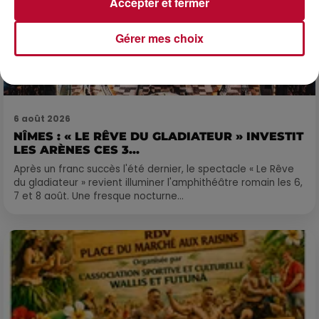
Accepter et fermer
Gérer mes choix
6 août 2026
NÎMES : « LE RÊVE DU GLADIATEUR » INVESTIT
LES ARÈNES CES 3...
Après un franc succès l'été dernier, le spectacle « Le Rêve
du gladiateur » revient illuminer l'amphithéâtre romain les 6,
7 et 8 août. Une fresque nocturne...