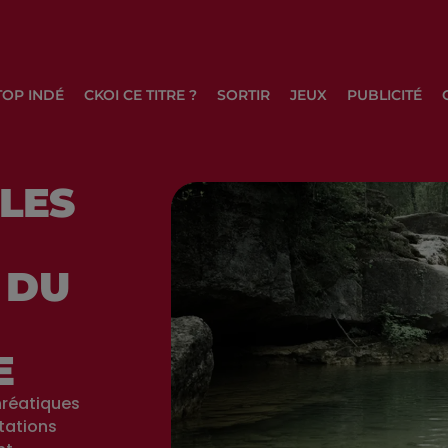
TOP INDÉ
CKOI CE TITRE ?
SORTIR
JEUX
PUBLICITÉ
 LES
 DU
E
hréatiques
tations