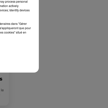
 may process personal
mation actively
Publié : 15 mars 2024 à 10h48 par Loris
vices; Identify devices
rtenaires dans "Gérer
s'appliqueront que pour
les cookies" situé en
ES
 le
»
que