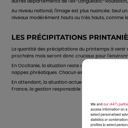
autres départements de l'ex-Languedoc-Roussillon,
Au niveau national, l'image est plus nuancée. Seul u
niveaux modérément hauts ou très hauts, comme le
LES PRÉCIPITATIONS PRINTANI
La quantité des précipitations du printemps à venir
prochains mois seront donc cruciaux pour l'environ
En Occitanie, la situation reste donc sous haute surve
nappes phréatiques. Chacun espère que le printemps
En attendant, la situation actuelle rappelle à tous l
France, la gestion responsable de cette ressource pr
We and
our (447) partn
access information on a 
select personalised ad
statistics or combinatio
profiles to select person