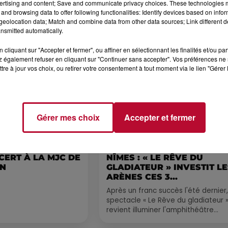
ertising and content; Save and communicate privacy choices. These technologies
and browsing data to offer following functionalities: Identify devices based on infor
eolocation data; Match and combine data from other data sources; Link different de
nsmitted automatically.
Voir plus
cliquant sur "Accepter et fermer", ou affiner en sélectionnant les finalités et/ou pa
 également refuser en cliquant sur "Continuer sans accepter". Vos préférences ne 
tre à jour vos choix, ou retirer votre consentement à tout moment via le lien "Gérer 
Gérer mes choix
Accepter et fermer
6 août 2026
CERT À LA MJC DE
NÎMES : « LE RÊVE DU
AN
GLADIATEUR » INVESTIT L
ARÈNES CES 3...
Après un franc succès l'été dernier,
spectacle « Le Rêve du gladiateur 
revient illuminer l'amphithéâtre
romain les 6, 7 et 8 août. Une fres