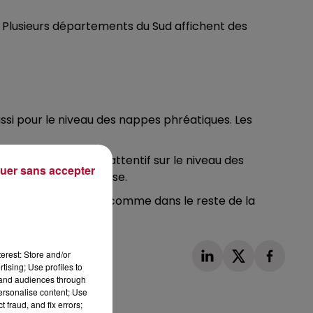
n. Plusieurs départements du Sud affichent des
ssi pour le niveau des nappes phréatiques. Les
cales gardent un œil attentif sur le niveau des
uer sans accepter
ne crise de sécheresse.
cimonie. En Occitanie, comme dans le reste de la
erest: Store and/or
tising; Use profiles to
tand audiences through
personalise content; Use
 fraud, and fix errors;