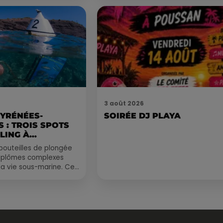
nocturne...
3 août 2026
PYRÉNÉES-
SOIRÉE DJ PLAYA
 : TROIS SPOTS
LING À
.
bouteilles de plongée
diplômes complexes
la vie sous-marine. Cet
, un tuba et une paire