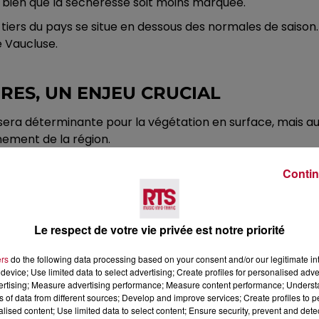
 bien que la sécheresse soit moins marquée.
n tiers du pays se situe en dessous des normales de saiso
 Vaucluse.
ÈRES, UN ENJEU CRUCIAL
 sera déterminante pour la végétation en surface, mais au
nement de la région.
illance. Les habitants, les agriculteurs et les autorités lo
Contin
 apportera les précipitations nécessaires pour éviter u
'importance de l'eau et la nécessité de l'utiliser avec par
écieuse est un enjeu de tous les jours.
Le respect de votre vie privée est notre priorité
ers
do the following data processing based on your consent and/or our legitimate int
device; Use limited data to select advertising; Create profiles for personalised adver
vertising; Measure advertising performance; Measure content performance; Unders
ns of data from different sources; Develop and improve services; Create profiles to 
alised content; Use limited data to select content; Ensure security, prevent and detect