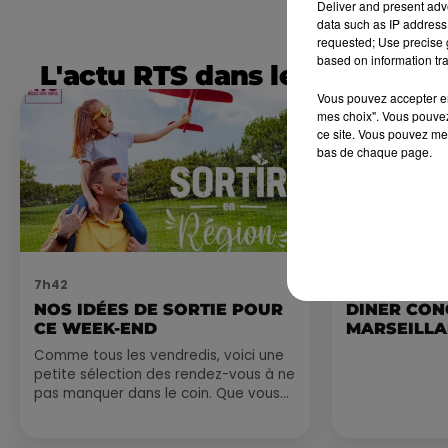
Deliver and present adv
data such as IP address 
requested; Use precise g
based on information tra
L'actu RTS dans le Sud
Vous pouvez accepter en 
mes choix". Vous pouvez
ce site. Vous pouvez met
bas de chaque page.
7h42
0h01
NOS IDÉES DE SORTIE POUR
DINER CON
CE WEEK-END
MARSEILL
Comme tous les vendredis, voici une
petite sélection des rendez-vous à ne
pas manquer dans le coin. Que vous
ayez envie de voyager à l'autre bout
du monde,...