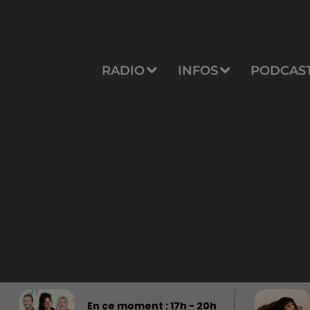
RADIO
INFOS
PODCAS
En ce moment :
17
h -
20
h