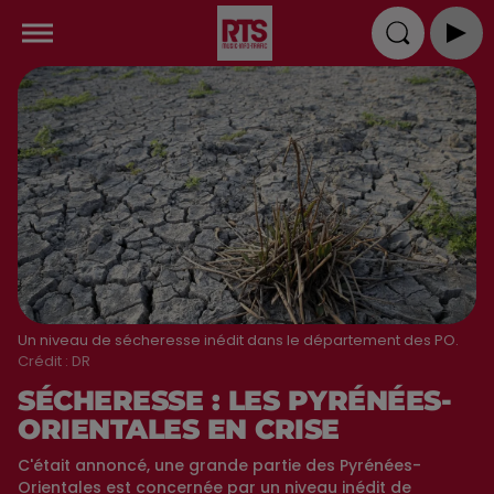
Un niveau de sécheresse inédit dans le département des PO.
Crédit :
DR
SÉCHERESSE : LES PYRÉNÉES-
ORIENTALES EN CRISE
C'était annoncé, une grande partie des Pyrénées-
Orientales est concernée par un niveau inédit de