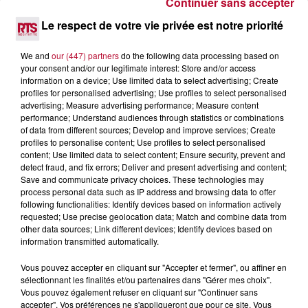
Continuer sans accepter
DANS LES ATELIERS D'ARTISANS
Le respect de votre vie privée est notre priorité
Marre des plages bondées et des visites au pas de charge
? La Chambre de Métiers et de l’Artisanat Occitanie
propose une alternative bien plus vivante :...
We and
our (447) partners
do the following data processing based on
your consent and/or our legitimate interest: Store and/or access
information on a device; Use limited data to select advertising; Create
profiles for personalised advertising; Use profiles to select personalised
advertising; Measure advertising performance; Measure content
performance; Understand audiences through statistics or combinations
of data from different sources; Develop and improve services; Create
profiles to personalise content; Use profiles to select personalised
content; Use limited data to select content; Ensure security, prevent and
detect fraud, and fix errors; Deliver and present advertising and content;
Save and communicate privacy choices. These technologies may
process personal data such as IP address and browsing data to offer
following functionalities: Identify devices based on information actively
requested; Use precise geolocation data; Match and combine data from
other data sources; Link different devices; Identify devices based on
information transmitted automatically.
Vous pouvez accepter en cliquant sur "Accepter et fermer", ou affiner en
7 août 2026
sélectionnant les finalités et/ou partenaires dans "Gérer mes choix".
Vous pouvez également refuser en cliquant sur "Continuer sans
NOS IDÉES DE SORTIE POUR CE WEEK-END
accepter". Vos préférences ne s'appliqueront que pour ce site. Vous