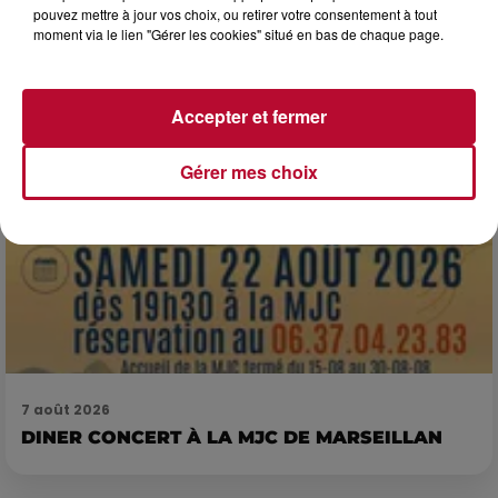
Comme tous les vendredis, voici une petite sélection des
pouvez mettre à jour vos choix, ou retirer votre consentement à tout
rendez-vous à ne pas manquer dans le coin. Que vous ayez
moment via le lien "Gérer les cookies" situé en bas de chaque page.
envie de voyager à l'autre bout du monde,...
Accepter et fermer
Gérer mes choix
7 août 2026
DINER CONCERT À LA MJC DE MARSEILLAN