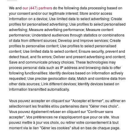
7 août 2026
We and
our (447) partners
do the following data processing based on
your consent and/or our legitimate interest: Store and/or access
NOS IDÉES DE SORTIE POUR CE WEEK-END
information on a device; Use limited data to select advertising; Create
Comme tous les vendredis, voici une petite sélection des
profiles for personalised advertising; Use profiles to select personalised
rendez-vous à ne pas manquer dans le coin. Que vous ayez
advertising; Measure advertising performance; Measure content
envie de voyager à l'autre bout du monde,...
performance; Understand audiences through statistics or combinations
of data from different sources; Develop and improve services; Create
profiles to personalise content; Use profiles to select personalised
content; Use limited data to select content; Ensure security, prevent and
detect fraud, and fix errors; Deliver and present advertising and content;
Save and communicate privacy choices. These technologies may
process personal data such as IP address and browsing data to offer
following functionalities: Identify devices based on information actively
requested; Use precise geolocation data; Match and combine data from
other data sources; Link different devices; Identify devices based on
information transmitted automatically.
Vous pouvez accepter en cliquant sur "Accepter et fermer", ou affiner en
sélectionnant les finalités et/ou partenaires dans "Gérer mes choix".
Vous pouvez également refuser en cliquant sur "Continuer sans
accepter". Vos préférences ne s'appliqueront que pour ce site. Vous
pouvez mettre à jour vos choix, ou retirer votre consentement à tout
moment via le lien "Gérer les cookies" situé en bas de chaque page.
7 août 2026