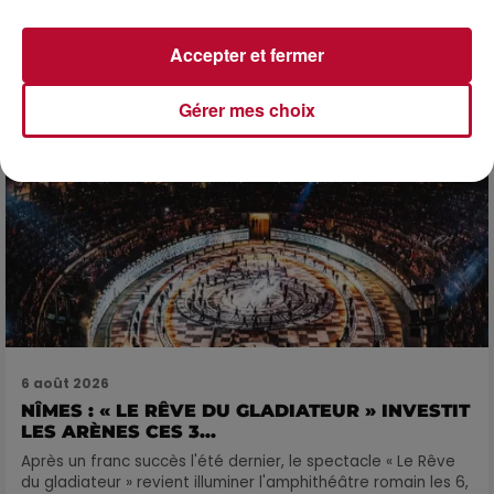
DINER CONCERT À LA MJC DE MARSEILLAN
Accepter et fermer
Gérer mes choix
6 août 2026
NÎMES : « LE RÊVE DU GLADIATEUR » INVESTIT
LES ARÈNES CES 3...
Après un franc succès l'été dernier, le spectacle « Le Rêve
du gladiateur » revient illuminer l'amphithéâtre romain les 6,