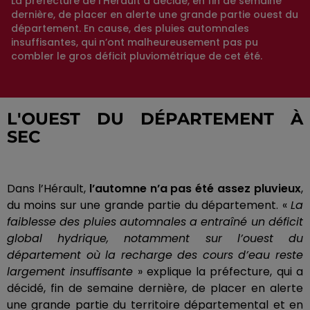
La préfecture de l’Hérault a décidé, en fin de semaine
dernière, de placer en alerte une grande partie ouest du
département. En cause, des pluies automnales
insuffisantes, qui n’ont malheureusement pas pu
combler le gros déficit pluviométrique de cet été.
L'OUEST DU DÉPARTEMENT À
SEC
Dans l’Hérault,
l’automne n’a pas été assez pluvieux
,
du moins sur une grande partie du département.
«
La
faiblesse des pluies automnales a entraîné un déficit
global hydrique, notamment sur l’ouest du
département où la recharge des cours d’eau reste
largement insuffisante
» explique la préfecture, qui a
décidé, fin de semaine dernière, de placer en alerte
une grande partie du territoire départemental et en