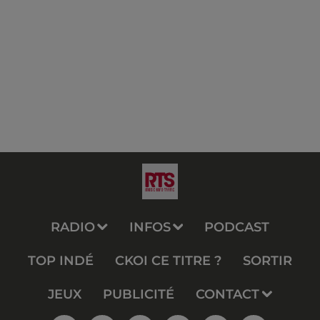
RADIO
INFOS
PODCAST
TOP INDÉ
CKOI CE TITRE ?
SORTIR
JEUX
PUBLICITÉ
CONTACT