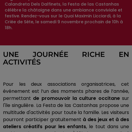
Calandreta Dels Dalfinets, la Festa de las Castanhas
célèbre la châtaigne dans une ambiance conviviale et
festive. Rendez-vous sur le Quai Maximin Licciardi, à la
Criée de Sète, le samedi 9 novembre prochain de 10h à
18h.
UNE JOURNÉE RICHE EN
ACTIVITÉS
Pour les deux associations organisatrices, cet
événement est l’un des moments phares de l’année,
permettant
de promouvoir la culture occitane
sur
l'île singulière. La Festa de las Castanhas propose une
multitude d'activités pour toute la famille. Les visiteurs
pourront participer gratuitement
à des jeux et à des
ateliers créatifs pour les enfants
, le tout dans une