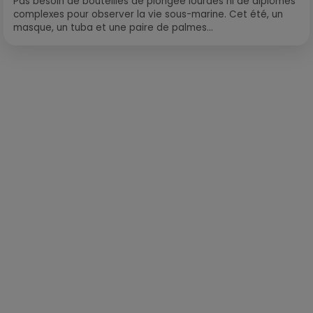
Pas besoin de bouteilles de plongée lourdes ni de diplômes
complexes pour observer la vie sous-marine. Cet été, un
masque, un tuba et une paire de palmes...
Publié : 27 octobre 2024 à 17h14 par Corentin Aubry