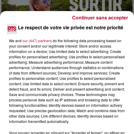
Continuer sans accepter
Le respect de votre vie privée est notre priorité
We and
our (447) partners
do the following data processing based on
7 août 2026
your consent and/or our legitimate interest: Store and/or access
information on a device; Use limited data to select advertising; Create
NOS IDÉES DE SORTIE POUR CE WEEK-END
profiles for personalised advertising; Use profiles to select personalised
Comme tous les vendredis, voici une petite sélection des
advertising; Measure advertising performance; Measure content
rendez-vous à ne pas manquer dans le coin. Que vous ayez
performance; Understand audiences through statistics or combinations
envie de voyager à l'autre bout du monde,...
of data from different sources; Develop and improve services; Create
profiles to personalise content; Use profiles to select personalised
content; Use limited data to select content; Ensure security, prevent and
detect fraud, and fix errors; Deliver and present advertising and content;
Save and communicate privacy choices. These technologies may
process personal data such as IP address and browsing data to offer
following functionalities: Identify devices based on information actively
requested; Use precise geolocation data; Match and combine data from
other data sources; Link different devices; Identify devices based on
information transmitted automatically.
Vous pouvez accepter en cliquant sur "Accepter et fermer", ou affiner en