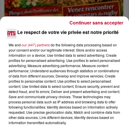
Continuer sans accepter
Le respect de votre vie privée est notre priorité
We and
our (447) partners
do the following data processing based on
4 août 2026
your consent and/or our legitimate interest: Store and/or access
FÊTE DE LA POLYNÉSIE À VILLEVEYRAC
information on a device; Use limited data to select advertising; Create
profiles for personalised advertising; Use profiles to select personalised
advertising; Measure advertising performance; Measure content
performance; Understand audiences through statistics or combinations
of data from different sources; Develop and improve services; Create
profiles to personalise content; Use profiles to select personalised
content; Use limited data to select content; Ensure security, prevent and
detect fraud, and fix errors; Deliver and present advertising and content;
Save and communicate privacy choices. These technologies may
process personal data such as IP address and browsing data to offer
following functionalities: Identify devices based on information actively
requested; Use precise geolocation data; Match and combine data from
other data sources; Link different devices; Identify devices based on
information transmitted automatically.