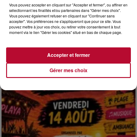
Vous pouvez accepter en cliquant sur "Accepter et fermer", ou affiner en
sélectionnant les finalités et/ou partenaires dans "Gérer mes choix".
Vous pouvez également refuser en cliquant sur "Continuer sans
accepter". Vos préférences ne s'appliqueront que pour ce site. Vous
4 août 2026
pouvez mettre à jour vos choix, ou retirer votre consentement à tout
HÉRAULT, PYRÉNÉES-ORIENTALES : TROIS
moment via le lien "Gérer les cookies" situé en bas de chaque page.
SPOTS DE SNORKELING À EXPLORER...
Pas besoin de bouteilles de plongée lourdes ni de diplômes
complexes pour observer la vie sous-marine. Cet été, un
Accepter et fermer
masque, un tuba et une paire de palmes...
Gérer mes choix