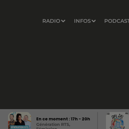
RADIO
INFOS
PODCAS
En ce moment :
17
h -
20
h
Génération RTS,
l’émission