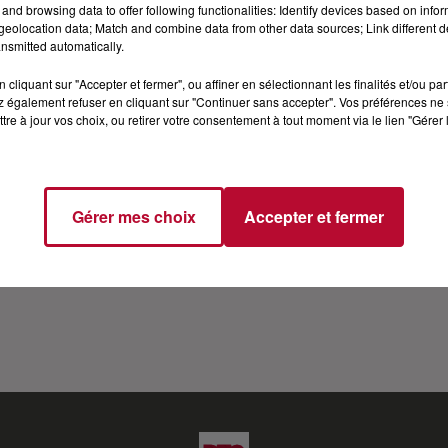
and browsing data to offer following functionalities: Identify devices based on infor
 VIP SUR RTS
eolocation data; Match and combine data from other data sources; Link different de
nsmitted automatically.
cliquant sur "Accepter et fermer", ou affiner en sélectionnant les finalités et/ou pa
es invités d'RTS dans Carré Vip à l'occasion de la sortie
 également refuser en cliquant sur "Continuer sans accepter". Vos préférences ne 
ock d'aujourd'hui. Si vous aimez ce podcast Likez, partage
tre à jour vos choix, ou retirer votre consentement à tout moment via le lien "Gérer 
s Insta : http://bit.ly/38b0N92 Twitter : http://bit.ly/2F
 http://bit.ly/2OUVy5V Retrouvez également Carré Vip e
Gérer mes choix
Accepter et fermer