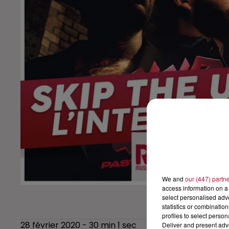
We and
our (447) partn
access information on a 
select personalised ad
statistics or combinatio
profiles to select person
28 février 2020 - 30 min 1 sec
Deliver and present adv