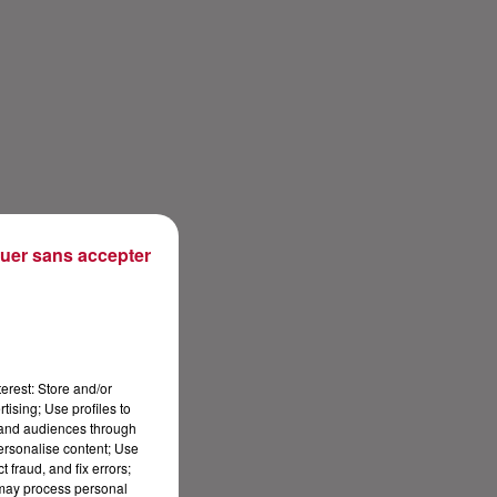
uer sans accepter
erest: Store and/or
tising; Use profiles to
tand audiences through
personalise content; Use
 fraud, and fix errors;
 may process personal