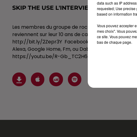
data such as IP address 
SKIP THE USE L'INTERVIEW DANS CARRÉ
requested; Use precise g
based on information tra
Vous pouvez accepter en 
Les membres du groupe de rock Skip The Use étaient l
mes choix". Vous pouvez
reviennent sur leur 10 ans de carrière et la scène r
ce site. Vous pouvez met
http://bit.ly/2Zepr3Y Facebook : http://bit.ly/2ZljaD
bas de chaque page.
Alexa, Google Home, Fm, ou Dab+ rendez-vous sur :
https://youtu.be/R-Gb_TC2H6g