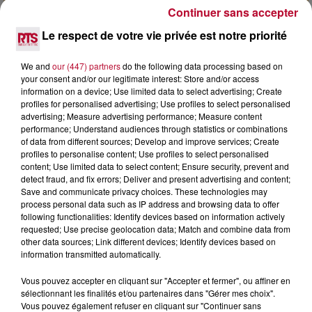
Continuer sans accepter
7 août 2026
Le respect de votre vie privée est notre priorité
DINER CONCERT À LA MJC DE MARSEILLAN
We and
our (447) partners
do the following data processing based on
your consent and/or our legitimate interest: Store and/or access
information on a device; Use limited data to select advertising; Create
profiles for personalised advertising; Use profiles to select personalised
advertising; Measure advertising performance; Measure content
performance; Understand audiences through statistics or combinations
of data from different sources; Develop and improve services; Create
profiles to personalise content; Use profiles to select personalised
content; Use limited data to select content; Ensure security, prevent and
detect fraud, and fix errors; Deliver and present advertising and content;
Save and communicate privacy choices. These technologies may
process personal data such as IP address and browsing data to offer
following functionalities: Identify devices based on information actively
requested; Use precise geolocation data; Match and combine data from
other data sources; Link different devices; Identify devices based on
information transmitted automatically.
6 août 2026
Vous pouvez accepter en cliquant sur "Accepter et fermer", ou affiner en
sélectionnant les finalités et/ou partenaires dans "Gérer mes choix".
NÎMES : « LE RÊVE DU GLADIATEUR » INVESTIT
Vous pouvez également refuser en cliquant sur "Continuer sans
LES ARÈNES CES 3...