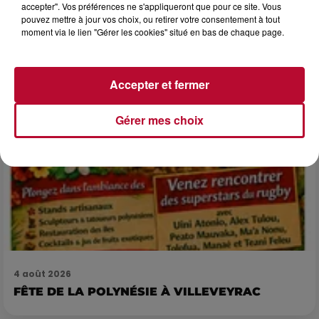
accepter". Vos préférences ne s'appliqueront que pour ce site. Vous
Après un franc succès l'été dernier, le spectacle « Le Rêve
pouvez mettre à jour vos choix, ou retirer votre consentement à tout
du gladiateur » revient illuminer l'amphithéâtre romain les 6,
moment via le lien "Gérer les cookies" situé en bas de chaque page.
7 et 8 août. Une fresque nocturne...
Accepter et fermer
Gérer mes choix
4 août 2026
FÊTE DE LA POLYNÉSIE À VILLEVEYRAC