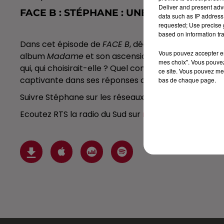
Deliver and present adv
FACE B : STÉPHANE : UNE ARTISTE EN 
data such as IP address 
requested; Use precise g
based on information tra
Dans cet épisode de
FACE B
, découvrez Stéphane, l
Vous pouvez accepter en 
album
Madame
et son ascension rapide sur la scèn
mes choix". Vous pouvez
qui, qui choisirait-elle ? Quel conseil donnerait-elle 
ce site. Vous pouvez met
captivante dans ses réponses que dans ses chanso
bas de chaque page.
Suivre Stéphane sur les réseaux sociaux :
https://w
Ecoutez RTS la radio du Sud sur
rtsfm.com
, appli, e