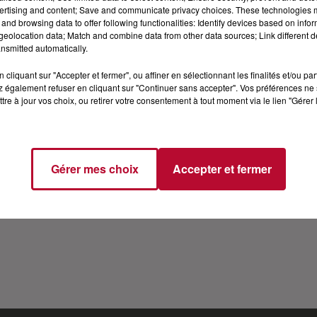
ertising and content; Save and communicate privacy choices. These technologies
QUÊTE DE RÊVES
and browsing data to offer following functionalities: Identify devices based on infor
eolocation data; Match and combine data from other data sources; Link different de
nsmitted automatically.
a chanteuse genevoise à la voix profonde et envoûtante,
cliquant sur "Accepter et fermer", ou affiner en sélectionnant les finalités et/ou pa
e musicale francophone, elle se dévoile à travers des ques
 également refuser en cliquant sur "Continuer sans accepter". Vos préférences ne 
à la jeune artiste qu’elle était à 15 ans ? Une discussion to
tre à jour vos choix, ou retirer votre consentement à tout moment via le lien "Gérer 
ns.
ww.instagram.com/stephanemusicoff/
nceintes connectées
Gérer mes choix
Accepter et fermer