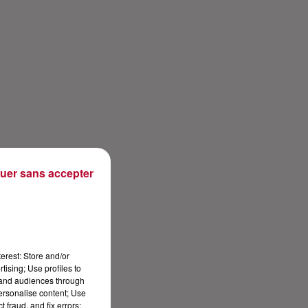
uer sans accepter
erest: Store and/or
tising; Use profiles to
tand audiences through
personalise content; Use
 fraud, and fix errors;