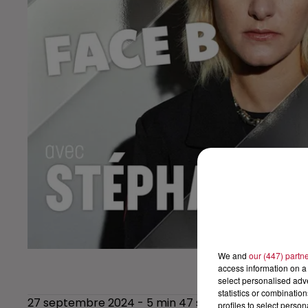
We and
our (447) partn
access information on a 
select personalised ad
statistics or combinatio
27 septembre 2024 - 5 min 47 sec
profiles to select person