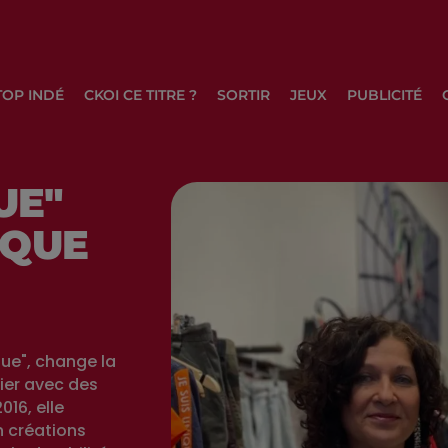
TOP INDÉ
CKOI CE TITRE ?
SORTIR
JEUX
PUBLICITÉ
UE"
IQUE
que", change la
ier avec des
16, elle
 créations