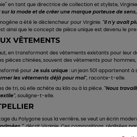
" en tant que directrice de collection et styliste, Virgi
 sur la mode et de créer une marque porteuse de sens, 
mogène a été le déclencheur pour Virginie.
"Il n'y avait p
est ainsi que le concept de pièce unique est devenu le pr
AUX VÊTEMENTS
aut, en transformant des vêtements existants pour leur d
t des pièces chinées, souvent des vêtements pour hommes, 
ansformé pour
Je suis unique
: un jean 501 appartenant à so
ormer les vêtements déjà pour moi"
, raconte-t-elle.
 de tri, où elle achète au kilo ou à la pièce.
"Nous travail
extile"
, souligne-t-elle.
TPELLIER
tage du Polygone sous la verrière, se veut un écrin mode
primées "
, décrit Virginie. Ces compositions, réalisées p