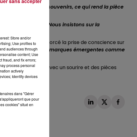
uer sans accepter
surtout des foulards souvenirs, ce qui rend la pièce
ntrepreneurs locaux.
"Nous insistons sur la
erest: Store and/or
te post-Covid a renforcé la prise de conscience sur
tising; Use profiles to
tand audiences through
a planète. Le fait que des marques émergentes comme
personalise content; Use
 fraud, and fix errors;
 may process personal
nique" vous y attend avec un sourire et des pièces
mation actively
vices; Identify devices
rtenaires dans "Gérer
s'appliqueront que pour
les cookies" situé en