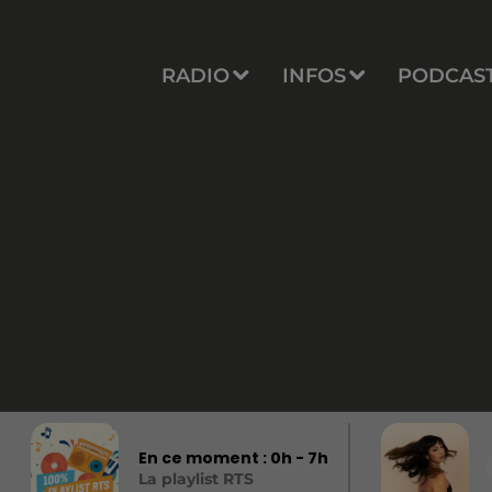
RADIO
INFOS
PODCAS
En ce moment :
0
h -
7
h
La playlist RTS