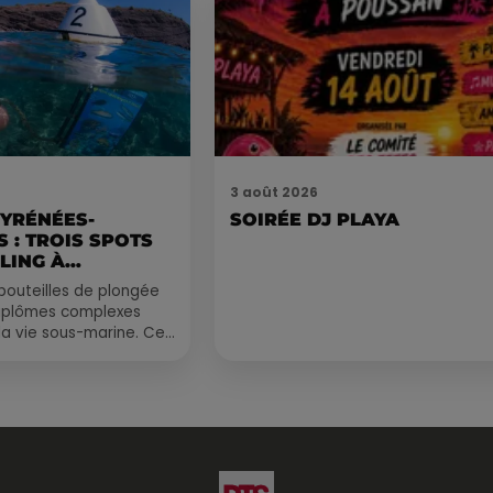
3 août 2026
PYRÉNÉES-
SOIRÉE DJ PLAYA
 : TROIS SPOTS
LING À
.
bouteilles de plongée
diplômes complexes
la vie sous-marine. Cet
, un tuba et une paire