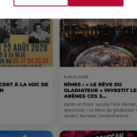
Voir plus
6 août 2026
CERT À LA MJC DE
NÎMES : « LE RÊVE DU
AN
GLADIATEUR » INVESTIT L
ARÈNES CES 3...
Après un franc succès l'été dernier,
spectacle « Le Rêve du gladiateur 
revient illuminer l'amphithéâtre
romain les 6, 7 et 8 août. Une fres
nocturne...