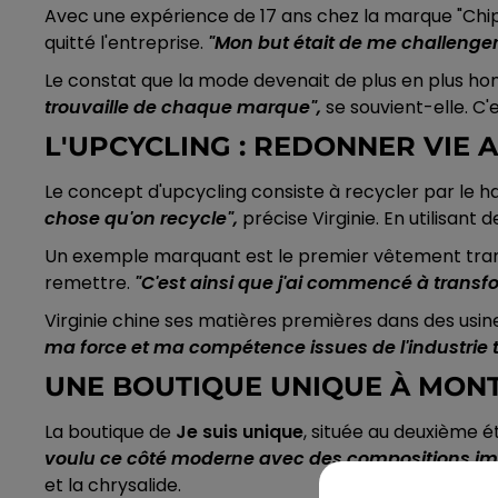
Avec une expérience de 17 ans chez la marque "Chipie
quitté l'entreprise.
"Mon but était de me challenger
Le constat que la mode devenait de plus en plus ho
trouvaille de chaque marque",
se souvient-elle. C'
L'UPCYCLING : REDONNER VIE 
Le concept d'upcycling consiste à recycler par le h
chose qu'on recycle",
précise Virginie. En utilisan
Un exemple marquant est le premier vêtement tr
remettre.
"C'est ainsi que j'ai commencé à transf
Virginie chine ses matières premières dans des usines
ma force et ma compétence issues de l'industrie t
UNE BOUTIQUE UNIQUE À MON
La boutique de
Je suis unique
, située au deuxième é
voulu ce côté moderne avec des compositions im
et la chrysalide.