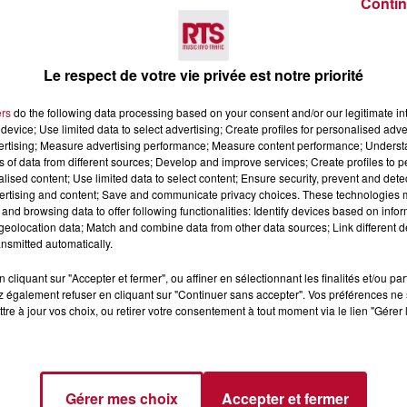
Contin
oulard se distingue.
"J'ai incrusté des foulards vintage, 
domicile, avant de confier les petites séries à des auto-e
Le respect de votre vie privée est notre priorité
ure-t-elle.
ers
do the following data processing based on your consent and/or our legitimate int
uis unique
a déjà rencontré un succès notable. Le contex
device; Use limited data to select advertising; Create profiles for personalised adver
vertising; Measure advertising performance; Measure content performance; Unders
extile est la première industrie la plus polluante de l
ns of data from different sources; Develop and improve services; Create profiles to 
conclut Virginie.
alised content; Use limited data to select content; Ensure security, prevent and detect
ertising and content; Save and communicate privacy choices. These technologies
dez-vous au Polygone, niveau 2 sous la verrière. "Je suis u
and browsing data to offer following functionalities: Identify devices based on infor
eolocation data; Match and combine data from other data sources; Link different de
nsmitted automatically.
 suis unique" dans le Podcast
"Au coeur du Polygone"
cliquant sur "Accepter et fermer", ou affiner en sélectionnant les finalités et/ou pa
 également refuser en cliquant sur "Continuer sans accepter". Vos préférences ne 
tre à jour vos choix, ou retirer votre consentement à tout moment via le lien "Gérer 
Gérer mes choix
Accepter et fermer