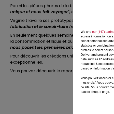
Parmi les pièces phares de la boutique, la chemise f
unique et nous fait voyager",
explique-t-elle.
Virginie travaille ses prototypes dans son atelier à 
fabrication et le savoir-faire français et local"
, ass
We and
our (447) partn
En seulement quelques semaines à Montpellier,
Je s
access information on a 
select personalised ad
la consommation éthique et durable. "
L'industrie t
statistics or combinatio
nous posent les premières briques est essentiel"
, 
profiles to select person
Deliver and present adv
Pour découvrir les créations uniques de Virginie, ren
data such as IP address 
exceptionnelles.
requested; Use precise g
based on information tra
Vous pouvez découvrir le reportage complet sur "Je
Vous pouvez accepter en 
mes choix". Vous pouvez
ce site. Vous pouvez met
bas de chaque page.