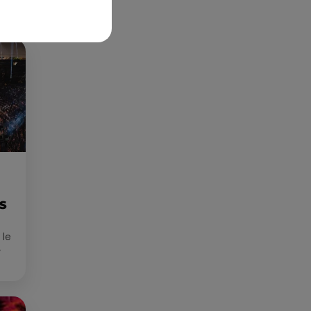
Publié : 5 juin 2024 à 16h22 par Martin Mystère
ES
 le
»
que