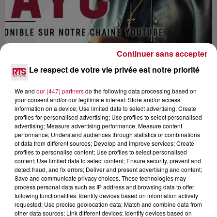
Continuer sans accepter
Le respect de votre vie privée est notre priorité
We and
our (447) partners
do the following data processing based on
your consent and/or our legitimate interest: Store and/or access
information on a device; Use limited data to select advertising; Create
Lecture (34 min 51 sec)
profiles for personalised advertising; Use profiles to select personalised
advertising; Measure advertising performance; Measure content
performance; Understand audiences through statistics or combinations
of data from different sources; Develop and improve services; Create
profiles to personalise content; Use profiles to select personalised
RTS
content; Use limited data to select content; Ensure security, prevent and
2 juillet 2021 - 34 min 51 sec
detect fraud, and fix errors; Deliver and present advertising and content;
Save and communicate privacy choices. These technologies may
TAYC L'INTERVIEW CARRÉ VI
process personal data such as IP address and browsing data to offer
following functionalities: Identify devices based on information actively
requested; Use precise geolocation data; Match and combine data from
other data sources; Link different devices; Identify devices based on
"N'y pense plus", "Le temps" 2 tubes extraits de l'album