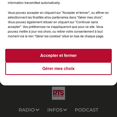
information transmitted automatically.
"Fleur Froide" de Tayc. Nico est parti à la rencontre de
cet artiste qui a gardé les pieds sur terre. Lui qui a
Vous pouvez accepter en cliquant sur "Accepter et fermer", ou affiner en
sélectionnant les finalités et/ou partenaires dans "Gérer mes choix".
commencé sa carrière en 2012 ne réalise toujours pas
Vous pouvez également refuser en cliquant sur "Continuer sans
ce qui lui arrive aujourd'hui.
accepter". Vos préférences ne s'appliqueront que pour ce site. Vous
pouvez mettre à jour vos choix, ou retirer votre consentement à tout
moment via le lien "Gérer les cookies" situé en bas de chaque page.
Accepter et fermer
Gérer mes choix
RADIO
INFOS
PODCAST