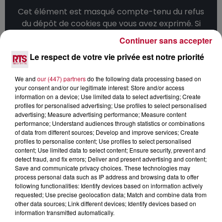
Cet élément est masqué compte-tenu du refus
du dépôt de cookies que vous avez exprimé. Si
vous souhaitez l'afficher, merci de nous donner
Continuer sans accepter
votre accord en cliquant sur le bouton ci-
Le respect de votre vie privée est notre priorité
dessous.
We and
our (447) partners
do the following data processing based on
Afficher l'élément
your consent and/or our legitimate interest: Store and/or access
information on a device; Use limited data to select advertising; Create
profiles for personalised advertising; Use profiles to select personalised
advertising; Measure advertising performance; Measure content
performance; Understand audiences through statistics or combinations
of data from different sources; Develop and improve services; Create
profiles to personalise content; Use profiles to select personalised
content; Use limited data to select content; Ensure security, prevent and
detect fraud, and fix errors; Deliver and present advertising and content;
Save and communicate privacy choices. These technologies may
process personal data such as IP address and browsing data to offer
following functionalities: Identify devices based on information actively
requested; Use precise geolocation data; Match and combine data from
other data sources; Link different devices; Identify devices based on
information transmitted automatically.