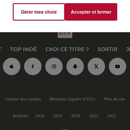
Gérer mes choix
Accepter et fermer
T
TOP INDÉ
CKOI CE TITRE ?
SORTIR
J
Gestion des cookies
Mentions Légales (CGU)
Plan du site
Archives
2026
2025
2024
2023
2022