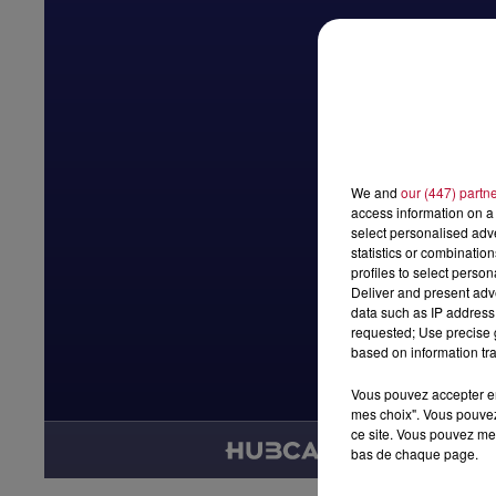
We and
our (447) partn
access information on a 
select personalised ad
statistics or combinatio
profiles to select person
Deliver and present adv
data such as IP address 
requested; Use precise g
based on information tra
Vous pouvez accepter en 
mes choix". Vous pouvez
ce site. Vous pouvez met
bas de chaque page.