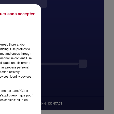
uer sans accepter
erest: Store and/or
tising; Use profiles to
tand audiences through
personalise content; Use
 fraud, and fix errors;
 may process personal
mation actively
vices; Identify devices
rtenaires dans "Gérer
s'appliqueront que pour
les cookies" situé en