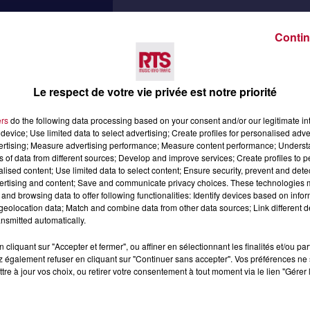
Contin
Le respect de votre vie privée est notre priorité
ers
do the following data processing based on your consent and/or our legitimate int
device; Use limited data to select advertising; Create profiles for personalised adver
vertising; Measure advertising performance; Measure content performance; Unders
ns of data from different sources; Develop and improve services; Create profiles to 
alised content; Use limited data to select content; Ensure security, prevent and detect
ertising and content; Save and communicate privacy choices. These technologies
and browsing data to offer following functionalities: Identify devices based on infor
eolocation data; Match and combine data from other data sources; Link different de
nsmitted automatically.
cliquant sur "Accepter et fermer", ou affiner en sélectionnant les finalités et/ou pa
 également refuser en cliquant sur "Continuer sans accepter". Vos préférences ne 
tre à jour vos choix, ou retirer votre consentement à tout moment via le lien "Gérer 