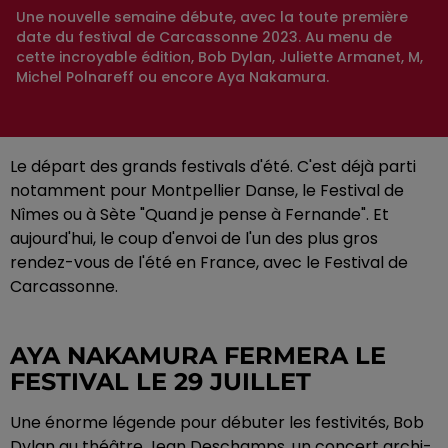
Une nouvelle semaine débute, avec la toute première
date du festival de Carcassonne 2023. Au menu de
cette incroyable édition, Bob Dylan, Juliette Armanet, M,
Michel Polnareff ou encore Aya Nakamura.
Le départ des grands festivals d'été. C'est déjà parti
notamment pour Montpellier Danse, le Festival de
Nîmes ou à Sète "Quand je pense à Fernande". Et
aujourd'hui, le coup d'envoi de l'un des plus gros
rendez-vous de l'été en France, avec le Festival de
Carcassonne.
AYA NAKAMURA FERMERA LE
FESTIVAL LE 29 JUILLET
Une énorme légende pour débuter les festivités, Bob
Dylan au théâtre Jean Deschamps, un concert archi-