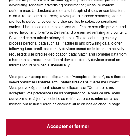
advertising; Measure advertising performance; Measure content
performance; Understand audiences through statistics or combinations
of data from different sources; Develop and improve services; Create
profiles to personalise content; Use profiles to select personalised
content; Use limited data to select content; Ensure security, prevent and
detect fraud, and fix errors; Deliver and present advertising and content;
Save and communicate privacy choices. These technologies may
process personal data such as IP address and browsing data to offer
following functionalities: Identify devices based on information actively
requested; Use precise geolocation data; Match and combine data from
6 août 2026
other data sources; Link different devices; Identify devices based on
NÎMES : « LE RÊVE DU GLADIATEUR » INVESTIT
information transmitted automatically.
LES ARÈNES CES 3...
Vous pouvez accepter en cliquant sur "Accepter et fermer", ou affiner en
Après un franc succès l'été dernier, le spectacle « Le Rêve
sélectionnant les finalités et/ou partenaires dans "Gérer mes choix".
du gladiateur » revient illuminer l'amphithéâtre romain les 6,
Vous pouvez également refuser en cliquant sur "Continuer sans
7 et 8 août. Une fresque nocturne...
accepter". Vos préférences ne s'appliqueront que pour ce site. Vous
pouvez mettre à jour vos choix, ou retirer votre consentement à tout
moment via le lien "Gérer les cookies" situé en bas de chaque page.
Accepter et fermer