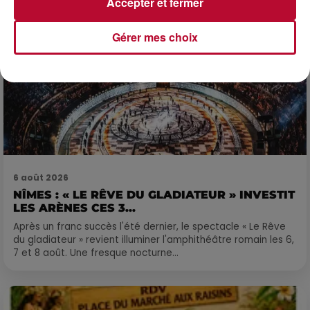
Accepter et fermer
Gérer mes choix
6 août 2026
NÎMES : « LE RÊVE DU GLADIATEUR » INVESTIT
LES ARÈNES CES 3...
Après un franc succès l'été dernier, le spectacle « Le Rêve
du gladiateur » revient illuminer l'amphithéâtre romain les 6,
7 et 8 août. Une fresque nocturne...