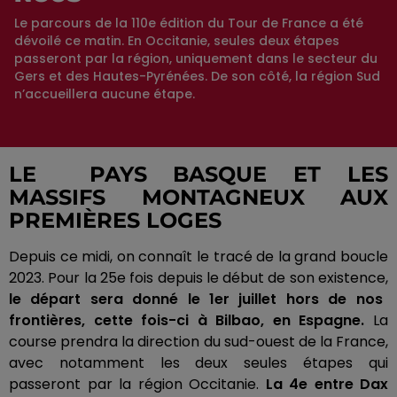
Le parcours de la 110e édition du Tour de France a été
dévoilé ce matin. En Occitanie, seules deux étapes
passeront par la région, uniquement dans le secteur du
Gers et des Hautes-Pyrénées. De son côté, la région Sud
n’accueillera aucune étape.
LE PAYS BASQUE ET LES
MASSIFS MONTAGNEUX AUX
PREMIÈRES LOGES
Depuis ce midi, on connaît le tracé de la
grand
boucle
2023.
Pour la 25e fois depuis le début de son existence,
le départ sera donné le 1er juillet hors de nos
frontières, cette fois-ci à Bilbao, en Espagne.
La
course prendra la direction du sud-ouest de la France,
avec notamment les deux seules étapes qui
passeront par la région Occitanie.
La 4e entre Dax