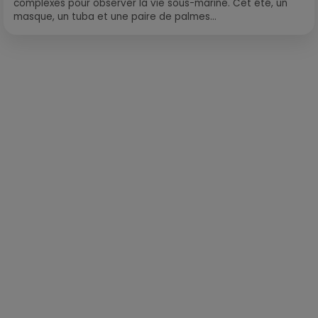
complexes pour observer la vie sous-marine. Cet été, un
masque, un tuba et une paire de palmes...
Publié : 7 septembre 2023 à 8h16 par Corentin Aubry