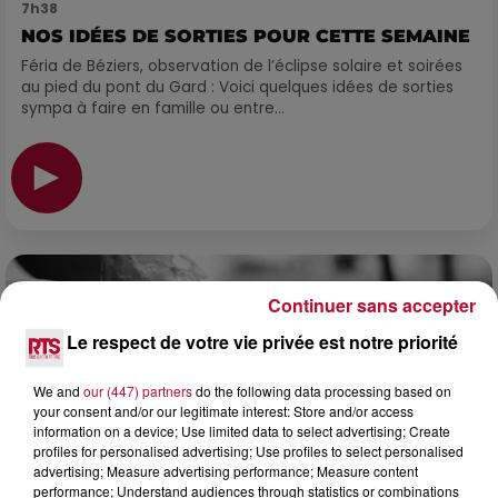
7h38
NOS IDÉES DE SORTIES POUR CETTE SEMAINE
Féria de Béziers, observation de l’éclipse solaire et soirées
au pied du pont du Gard : Voici quelques idées de sorties
sympa à faire en famille ou entre...
Continuer sans accepter
Le respect de votre vie privée est notre priorité
We and
our (447) partners
do the following data processing based on
your consent and/or our legitimate interest: Store and/or access
information on a device; Use limited data to select advertising; Create
profiles for personalised advertising; Use profiles to select personalised
advertising; Measure advertising performance; Measure content
performance; Understand audiences through statistics or combinations