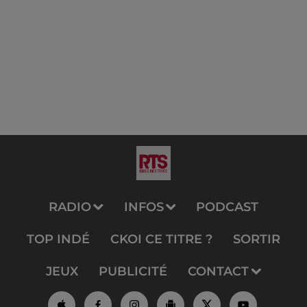
RADIO
INFOS
PODCAST
TOP INDÉ
CKOI CE TITRE ?
SORTIR
JEUX
PUBLICITÉ
CONTACT