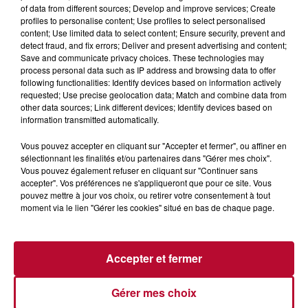
of data from different sources; Develop and improve services; Create
profiles to personalise content; Use profiles to select personalised
content; Use limited data to select content; Ensure security, prevent and
8 août 2026
detect fraud, and fix errors; Deliver and present advertising and content;
Save and communicate privacy choices. These technologies may
OCCITANIE : CET ÉTÉ, LA CRÉATION S'EXPOSE
process personal data such as IP address and browsing data to offer
DANS LES ATELIERS D'ARTISANS
following functionalities: Identify devices based on information actively
Marre des plages bondées et des visites au pas de charge
requested; Use precise geolocation data; Match and combine data from
? La Chambre de Métiers et de l’Artisanat Occitanie
other data sources; Link different devices; Identify devices based on
propose une alternative bien plus vivante :...
information transmitted automatically.
Vous pouvez accepter en cliquant sur "Accepter et fermer", ou affiner en
sélectionnant les finalités et/ou partenaires dans "Gérer mes choix".
Vous pouvez également refuser en cliquant sur "Continuer sans
accepter". Vos préférences ne s'appliqueront que pour ce site. Vous
pouvez mettre à jour vos choix, ou retirer votre consentement à tout
moment via le lien "Gérer les cookies" situé en bas de chaque page.
Accepter et fermer
Gérer mes choix