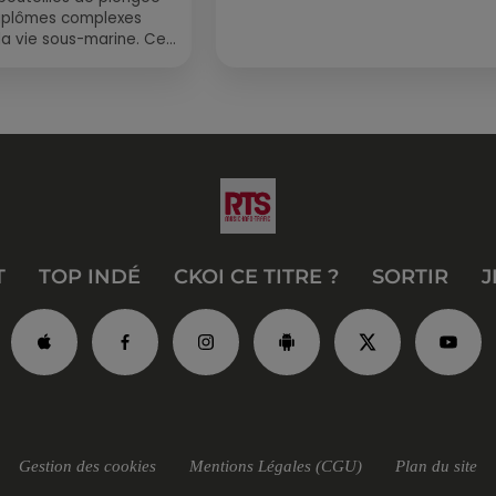
diplômes complexes
la vie sous-marine. Cet
, un tuba et une paire
T
TOP INDÉ
CKOI CE TITRE ?
SORTIR
J
Gestion des cookies
Mentions Légales (CGU)
Plan du site