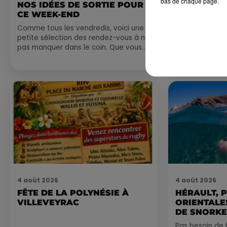
bas de chaque page.
NOS IDÉES DE SORTIE POUR
DINER CON
CE WEEK-END
MARSEILL
Comme tous les vendredis, voici une
petite sélection des rendez-vous à ne
pas manquer dans le coin. Que vous
ayez envie de voyager à l'autre bout
du monde,...
4 août 2026
4 août 2026
FÊTE DE LA POLYNÉSIE À
HÉRAULT, 
VILLEVEYRAC
ORIENTALES
DE SNORKE
EXPLORER..
Pas besoin de 