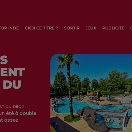
TOP INDÉ
CKOI CE TITRE ?
SORTIR
JEUX
PUBLICITÉ
ES
RENT
 DU
st au bilan
Un été à double
nt assez