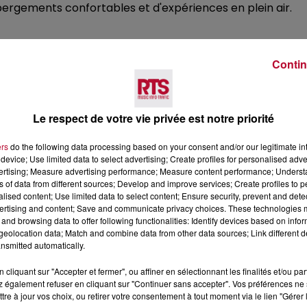
bergements confortables et d'expériences en plein air.
Contin
Le respect de votre vie privée est notre priorité
ers
do the following data processing based on your consent and/or our legitimate int
Voir plus
device; Use limited data to select advertising; Create profiles for personalised adver
vertising; Measure advertising performance; Measure content performance; Unders
ns of data from different sources; Develop and improve services; Create profiles to 
alised content; Use limited data to select content; Ensure security, prevent and detect
ertising and content; Save and communicate privacy choices. These technologies
and browsing data to offer following functionalities: Identify devices based on infor
eolocation data; Match and combine data from other data sources; Link different de
nsmitted automatically.
cliquant sur "Accepter et fermer", ou affiner en sélectionnant les finalités et/ou pa
 également refuser en cliquant sur "Continuer sans accepter". Vos préférences ne 
tre à jour vos choix, ou retirer votre consentement à tout moment via le lien "Gérer 
6 août 2026