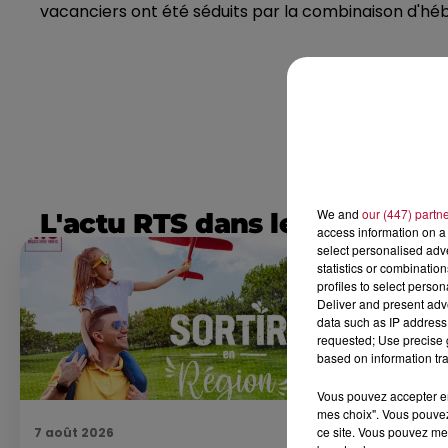
vacanciers ont été séduits par la combinaison d'hé
We and
our (447) partn
L'actu RTS dans le Sud
access information on a 
select personalised ad
statistics or combinatio
profiles to select person
Deliver and present adv
data such as IP address 
requested; Use precise g
based on information tra
Vous pouvez accepter en 
mes choix". Vous pouvez
ce site. Vous pouvez met
7 août 2026
7 août 2026