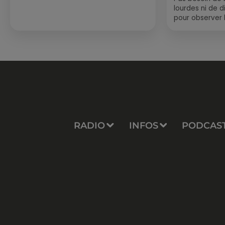
lourdes ni de 
pour observer 
été, un masque
de palmes...
RADIO
INFOS
PODCAS