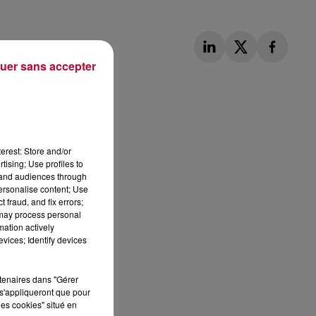
uer sans accepter
Publié : 28 août 2023 à 10h35 par Loris
erest: Store and/or
tising; Use profiles to
tand audiences through
personalise content; Use
 fraud, and fix errors;
 may process personal
mation actively
vices; Identify devices
rtenaires dans "Gérer
s'appliqueront que pour
les cookies" situé en