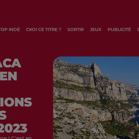
TOP INDÉ
CKOI CE TITRE ?
SORTIR
JEUX
PUBLICITÉ
ACA
 EN
TIONS
S
2023
pe ! C’est en