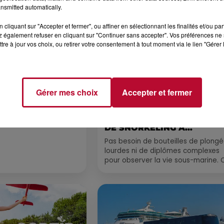
nsmitted automatically.
cliquant sur "Accepter et fermer", ou affiner en sélectionnant les finalités et/ou pa
 également refuser en cliquant sur "Continuer sans accepter". Vos préférences ne 
tre à jour vos choix, ou retirer votre consentement à tout moment via le lien "Gérer 
Gérer mes choix
Accepter et fermer
4 août 2026
 POLYNÉSIE À
HÉRAULT, PYRÉNÉES-
AC
ORIENTALES : TROIS SPOT
DE SNORKELING À
EXPLORER...
Pas besoin de bouteilles de plong
lourdes ni de diplômes complexes
pour observer la vie sous-marine. 
été, un masque, un tuba et une pai
de palmes...