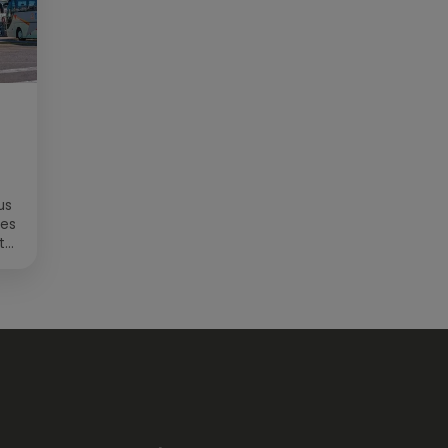
us
des
t