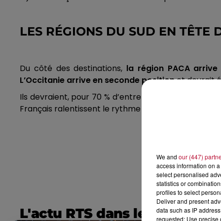
LES RÉGIONS DU SUD EN TÊTE
Du côté des destinations,
la région PACA arrive 
L’Occitanie arrive en seconde position
et devrait é
Ils devraient, pour 70 % d’entre eux,
privilégier en 
Français ralentissent le rythme durant leurs vacanc
We and
our (447) partn
access information on a 
select personalised ad
statistics or combinatio
profiles to select person
Deliver and present adv
L'actu RTS dans le Sud
data such as IP address 
requested; Use precise g