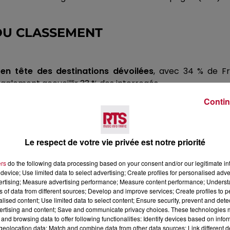
 DU CLASSEMENT
en tête des destinations dévoilées
, avec 34 % de Fr
galement accueillir 33 % des interrogés.
priorité la découverte du patrimoine
.
Faire le plein d’ac
Contin
es.
Le respect de votre vie privée est notre priorité
ers
do the following data processing based on your consent and/or our legitimate int
device; Use limited data to select advertising; Create profiles for personalised adver
vertising; Measure advertising performance; Measure content performance; Unders
ns of data from different sources; Develop and improve services; Create profiles to 
alised content; Use limited data to select content; Ensure security, prevent and detect
ertising and content; Save and communicate privacy choices. These technologies
and browsing data to offer following functionalities: Identify devices based on infor
Voir plus
eolocation data; Match and combine data from other data sources; Link different de