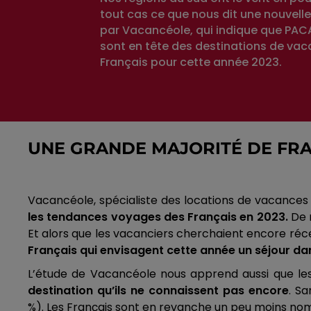
tout cas ce que nous dit une nouvel
par Vacancéole, qui indique que PAC
sont en tête des destinations de va
Français pour cette année 2023.
UNE GRANDE MAJORITÉ DE FRA
Vacancéole
, spécialiste des locations de vacance
les tendances voyages des Français en 2023.
De m
Et alors que les vacanciers cherchaient encore réce
Français qui envisagent cette année un séjour da
L’étude de
Vacancéole
nous apprend aussi que les 
destination qu’ils ne connaissent pas encore
.
San
%)
.
Les Français sont en revanche un peu moins no