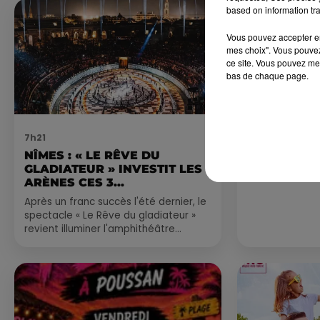
based on information tra
Vous pouvez accepter en 
mes choix". Vous pouvez
ce site. Vous pouvez met
bas de chaque page.
7h21
4 août 2026
NÎMES : « LE RÊVE DU
FÊTE DE LA
GLADIATEUR » INVESTIT LES
VILLEVEYR
ARÈNES CES 3...
Après un franc succès l'été dernier, le
spectacle « Le Rêve du gladiateur »
revient illuminer l'amphithéâtre
romain les 6, 7 et 8 août. Une fresque
nocturne...