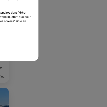
rtenaires dans "Gérer
s'appliqueront que pour
les cookies" situé en
S
ée
Cet
re