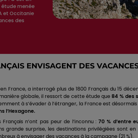
le étude menée
A et Occitanie
cances des
NÇAIS ENVISAGENT DES VACANCE
s en France, a interrogé plus de 1800 Français du 15 dé
anière globale, il ressort de cette étude que
84 % des 
mment à s’évader à l’étranger, la France est désormais un
ns l’Hexagone.
Français n’ont pas peur de l’inconnu :
70 % d’entre eu
s grande surprise, les destinations privilégiées sont 
mbreux à envisager des vacances à la campagne
(21 %)
.