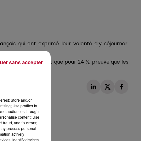
ançais qui ont exprimé leur volonté d’y séjourner.
tivités n’est important que pour 24 %, preuve que les
uer sans accepter
erest: Store and/or
tising; Use profiles to
tand audiences through
personalise content; Use
 fraud, and fix errors;
Publié : 22 janvier 2023 à 17h20 par Corentin Aubry
 may process personal
mation actively
vices; Identify devices