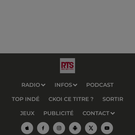
RADIO
INFOS
PODCAST
TOP INDÉ
CKOI CE TITRE ?
SORTIR
JEUX
PUBLICITÉ
CONTACT