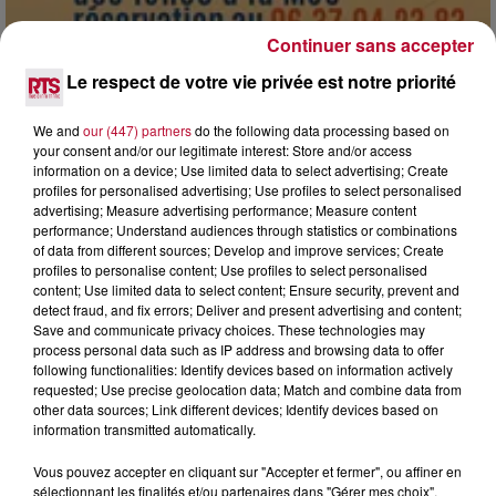
Continuer sans accepter
Le respect de votre vie privée est notre priorité
7 août 2026
DINER CONCERT À LA MJC DE MARSEILLAN
We and
our (447) partners
do the following data processing based on
your consent and/or our legitimate interest: Store and/or access
information on a device; Use limited data to select advertising; Create
profiles for personalised advertising; Use profiles to select personalised
advertising; Measure advertising performance; Measure content
performance; Understand audiences through statistics or combinations
of data from different sources; Develop and improve services; Create
profiles to personalise content; Use profiles to select personalised
content; Use limited data to select content; Ensure security, prevent and
detect fraud, and fix errors; Deliver and present advertising and content;
Save and communicate privacy choices. These technologies may
process personal data such as IP address and browsing data to offer
following functionalities: Identify devices based on information actively
requested; Use precise geolocation data; Match and combine data from
other data sources; Link different devices; Identify devices based on
information transmitted automatically.
Vous pouvez accepter en cliquant sur "Accepter et fermer", ou affiner en
sélectionnant les finalités et/ou partenaires dans "Gérer mes choix".
6 août 2026