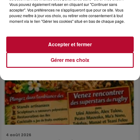
Vous pouvez également refuser en cliquant sur "Continuer sans
NÎMES : « LE RÊVE DU GLADIATEUR » INVESTIT
accepter". Vos préférences ne s'appliqueront que pour ce site. Vous
LES ARÈNES CES 3...
pouvez mettre à jour vos choix, ou retirer votre consentement à tout
Après un franc succès l'été dernier, le spectacle « Le Rêve
moment via le lien "Gérer les cookies" situé en bas de chaque page.
du gladiateur » revient illuminer l'amphithéâtre romain les 6,
7 et 8 août. Une fresque nocturne...
Accepter et fermer
Gérer mes choix
4 août 2026