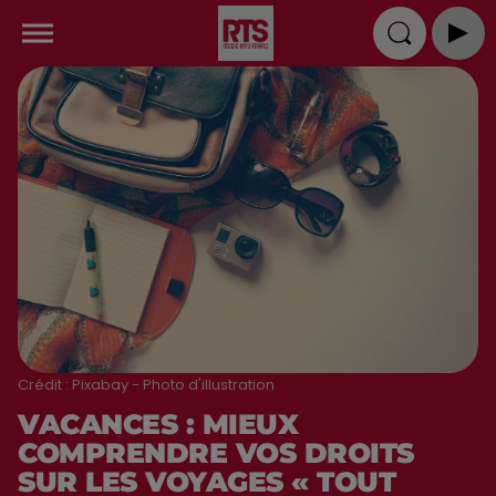
Crédit :
Pixabay - Photo d'illustration
VACANCES : MIEUX
COMPRENDRE VOS DROITS
SUR LES VOYAGES « TOUT