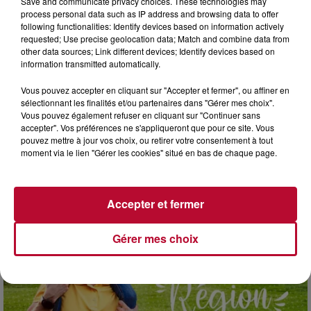
Save and communicate privacy choices. These technologies may
process personal data such as IP address and browsing data to offer
following functionalities: Identify devices based on information actively
requested; Use precise geolocation data; Match and combine data from
other data sources; Link different devices; Identify devices based on
information transmitted automatically.
Vous pouvez accepter en cliquant sur "Accepter et fermer", ou affiner en
sélectionnant les finalités et/ou partenaires dans "Gérer mes choix".
Vous pouvez également refuser en cliquant sur "Continuer sans
L'actu RTS dans le Sud
accepter". Vos préférences ne s'appliqueront que pour ce site. Vous
Voir plus
pouvez mettre à jour vos choix, ou retirer votre consentement à tout
moment via le lien "Gérer les cookies" situé en bas de chaque page.
Accepter et fermer
Gérer mes choix