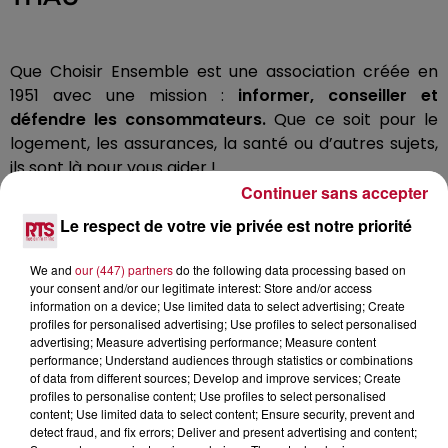
Que Choisir Ensemble est une association créée en
1951 avec une mission :
informer, conseiller et
défendre les consommateurs.
Que ce soit pour le
logement, les assurances, la santé ou d’autres sujets,
ils sont là pour vous aider !
Continuer sans accepter
Victime d’une arnaque ? Besoin d’un conseil ?
Le respect de votre vie privée est notre priorité
Contactez l’antenne la plus proche. À Sète et autour
du bassin de Thau, Que Choisir Ensemble est joignable
We and
our (447) partners
do the following data processing based on
p
ar téléphone au 04 30 41 53 30
your consent and/or our legitimate interest: Store and/or access
Horaires d’ouverture :
information on a device; Use limited data to select advertising; Create
profiles for personalised advertising; Use profiles to select personalised
Lundi après-midi : 14h - 16h30
advertising; Measure advertising performance; Measure content
performance; Understand audiences through statistics or combinations
Mardi au vendredi : 9h - 11h30
of data from different sources; Develop and improve services; Create
profiles to personalise content; Use profiles to select personalised
Des permanences
sont aussi organisées à Agde,
content; Use limited data to select content; Ensure security, prevent and
Mèze, Balaruc-les-Bains, Poussan et Frontignan.
detect fraud, and fix errors; Deliver and present advertising and content;
Profitez-en pour poser toutes vos questions !