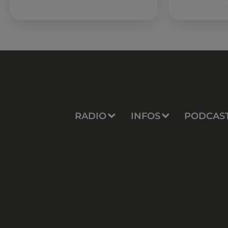
est encore bien
sessions...
RADIO
INFOS
PODCAS