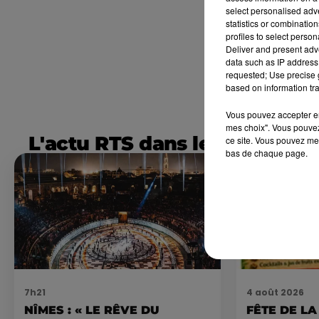
select personalised ad
statistics or combinatio
profiles to select person
Deliver and present adv
data such as IP address 
requested; Use precise g
based on information tra
Vous pouvez accepter en 
mes choix". Vous pouvez
L'actu RTS dans le Sud
ce site. Vous pouvez met
bas de chaque page.
7h21
4 août 2026
NÎMES : « LE RÊVE DU
FÊTE DE LA