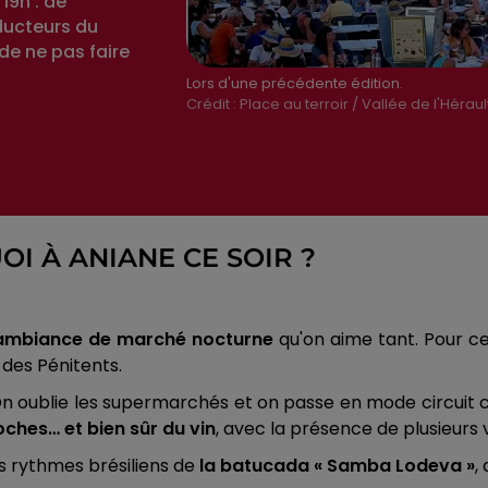
19h : de
ducteurs du
de ne pas faire
Lors d'une précédente édition.
Crédit :
Place au terroir / Vallée de l'Héraul
I À ANIANE CE SOIR ?
ambiance de marché nocturne
qu'on aime tant. Pour ce
 des Pénitents.
. On oublie les supermarchés et on passe en mode circuit 
oches… et bien sûr du vin
, avec la présence de plusieurs 
 rythmes brésiliens de
la batucada « Samba Lodeva »
,