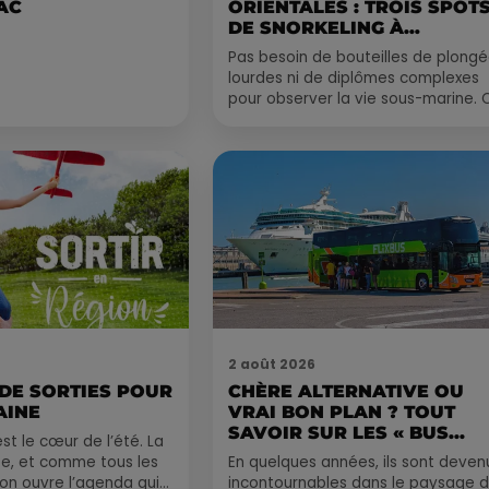
AC
ORIENTALES : TROIS SPOT
DE SNORKELING À
EXPLORER...
Pas besoin de bouteilles de plong
lourdes ni de diplômes complexes
pour observer la vie sous-marine. 
été, un masque, un tuba et une pai
de palmes...
2 août 2026
 DE SORTIES POUR
CHÈRE ALTERNATIVE OU
AINE
VRAI BON PLAN ? TOUT
SAVOIR SUR LES « BUS...
st le cœur de l’été. La
e, et comme tous les
En quelques années, ils sont deven
, on ouvre l’agenda qui
incontournables dans le paysage 