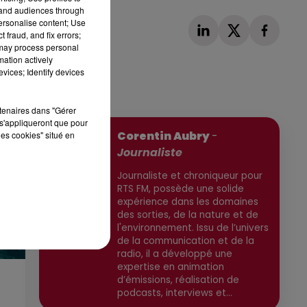
tand audiences through
personalise content; Use
 fraud, and fix errors;
 may process personal
mation actively
vices; Identify devices
Publié : 22 mai 2026 à 13h01 par
rtenaires dans "Gérer
s'appliqueront que pour
Corentin Aubry
-
les cookies" situé en
Journaliste
Journaliste et chroniqueur pour
RTS FM, possède une solide
expérience dans les domaines
des sorties, de la nature et de
l'environnement. Issu de l’univers
de la communication et de la
radio, il a développé une
expertise en animation
d’émissions, réalisation de
podcasts, interviews et
reportages. Ancien chargé de