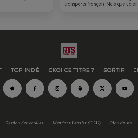
 rempli ! Entre
transports français. Mais que valen
vraiment les bus longue distance ?
Entre petits...
T
TOP INDÉ
CKOI CE TITRE ?
SORTIR
J
Gestion des cookies
Mentions Légales (CGU)
Plan du site