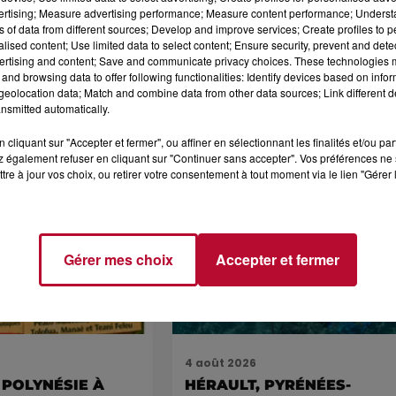
vertising; Measure advertising performance; Measure content performance; Unders
ns of data from different sources; Develop and improve services; Create profiles to 
alised content; Use limited data to select content; Ensure security, prevent and detect
ertising and content; Save and communicate privacy choices. These technologies
and browsing data to offer following functionalities: Identify devices based on infor
eolocation data; Match and combine data from other data sources; Link different de
nsmitted automatically.
cliquant sur "Accepter et fermer", ou affiner en sélectionnant les finalités et/ou pa
 également refuser en cliquant sur "Continuer sans accepter". Vos préférences ne 
tre à jour vos choix, ou retirer votre consentement à tout moment via le lien "Gérer 
Voir plus
Gérer mes choix
Accepter et fermer
4 août 2026
 POLYNÉSIE À
HÉRAULT, PYRÉNÉES-