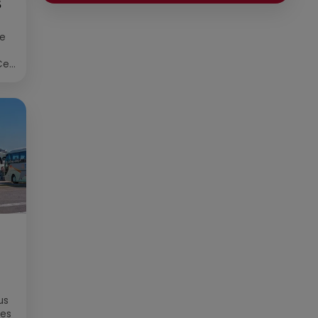
S
communication, il a travaillé
pour des médias tels que Grand
ée
Sud FM et RCF avant de devenir
consultant indépendant. Son
Cet
parcours est enrichi par une
re
formation en communication et
technologies de l'information,
ainsi qu'en techniques de
réalisation radio. Secteurs
préviligiés : Sortie, Nature,
Environnement, Culture, Social,
Divertissement
us
des