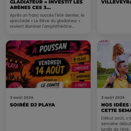
GLADIATEUR » INVESTIT LES
VILLEVEYR
ARÈNES CES 3...
Après un franc succès l'été dernier, le
spectacle « Le Rêve du gladiateur »
revient illuminer l'amphithéâtre
romain les 6, 7 et 8 août. Une fresque
nocturne...
3 août 2026
3 août 2026
SOIRÉE DJ PLAYA
NOS IDÉES
CETTE SEM
Début août, c’e
semaine début
lundis de l’été