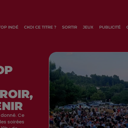
TOP INDÉ
CKOI CE TITRE ?
SORTIR
JEUX
PUBLICITÉ
OP
R
ROIR,
ENIR
t donné. Ce
des soirées