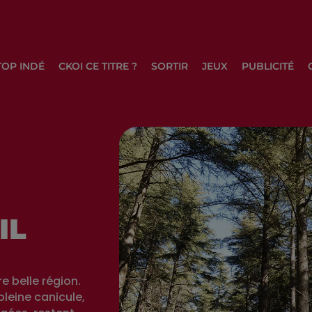
TOP INDÉ
CKOI CE TITRE ?
SORTIR
JEUX
PUBLICITÉ
IL
re belle région.
pleine canicule,