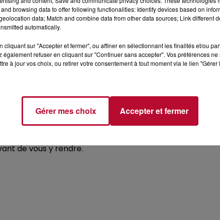
ertising and content; Save and communicate privacy choices. These technologies
and browsing data to offer following functionalities: Identify devices based on infor
mont de la Sorgue, suit un ancien canal d’irrigation bapt
eolocation data; Match and combine data from other data sources; Link different de
, entre vergers, haies naturelles et canaux.
nsmitted automatically.
ion de fraîcheur, idéale en période estivale.
Facile et 
cliquant sur "Accepter et fermer", ou affiner en sélectionnant les finalités et/ou pa
 également refuser en cliquant sur "Continuer sans accepter". Vos préférences ne 
tre à jour vos choix, ou retirer votre consentement à tout moment via le lien "Gérer 
Gérer mes choix
Accepter et fermer
e
les horaires les plus fraîches
, et
emportez de l’eau en
ictions relatives aux incendies.
En cas de fort risques
vant de vous y rendre.