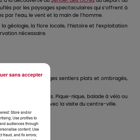
ez à la découverte du
Sentier des Ocres
au départ du
flés par les paysages spectaculaires qui s’offrent à
s par l’eau, le vent et la main de l’homme.
éologie, la flore locale, l’histoire et l’exploitation
rvation nécessaire.
uer sans accepter
rthelasse
offre de larges sentiers plats et ombragés,
t en restant au frais. Pique-nique, balade à vélo ou
nt en complément avec la visite du centre-ville.
erest: Store and/or
tising; Use profiles to
tand audiences through
personalise content; Use
 fraud, and fix errors;