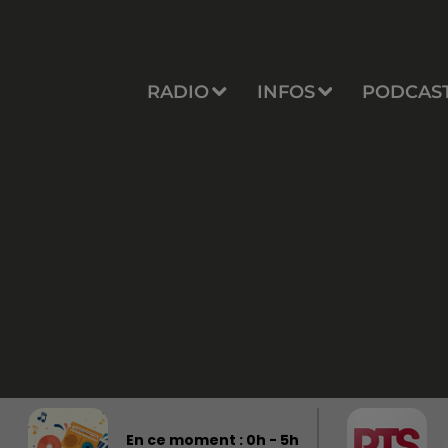
RADIO
INFOS
PODCAS
En ce moment :
0
h -
5
h