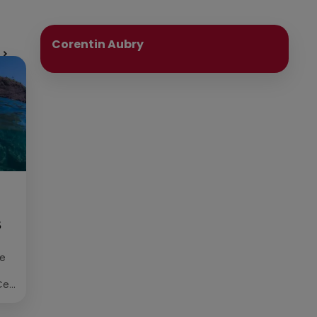
Publié : 23 juillet 2025 à 16h59 par
Corentin Aubry
S
ée
Cet
re