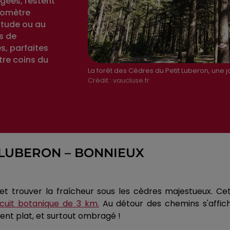
agées, restent
momètre
titude ou au
s de
s, parfaites
atre coins du
La forêt des Cèdres du Petit Luberon, une 
Crédit :
vaucluse.fr
 LUBERON – BONNIEUX
et trouver la fraîcheur sous les cèdres majestueux. Cet
rcuit botanique de 3 km.
Au détour des chemins s'affich
ent plat, et surtout ombragé !