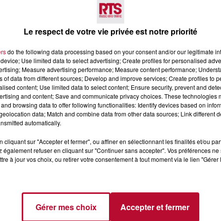
s les petites salles de l'Hérault !!
En quelques années il e
Le respect de votre vie privée est notre priorité
tre "Duels à Davidéjonatown", en tournée dans toute la
ers
do the following data processing based on your consent and/or our legitimate int
ns une interview ou il nous raconte tous les grands
device; Use limited data to select advertising; Create profiles for personalised adver
vertising; Measure advertising performance; Measure content performance; Unders
ns of data from different sources; Develop and improve services; Create profiles to 
alised content; Use limited data to select content; Ensure security, prevent and detect
r; 'On d'emande qu'à en rire" en passant par son passage
ertising and content; Save and communicate privacy choices. These technologies
c un humoriste qui semble transformé tout ce qu'il touc
and browsing data to offer following functionalities: Identify devices based on infor
eolocation data; Match and combine data from other data sources; Link different de
nsmitted automatically.
t Eric sur RTS FM, la grande radio du sud, sur l'appli RTS 
cliquant sur "Accepter et fermer", ou affiner en sélectionnant les finalités et/ou pa
 également refuser en cliquant sur "Continuer sans accepter". Vos préférences ne 
tre à jour vos choix, ou retirer votre consentement à tout moment via le lien "Gérer 
Gérer mes choix
Accepter et fermer