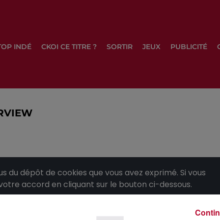
TOP INDÉ
CKOI CE TITRE ?
SORTIR
JEUX
PUBLICITÉ
ERVIEW
 du dépôt de cookies que vous avez exprimé. Si vous
 votre accord en cliquant sur le bouton ci-dessous.
her l'élément
Contin