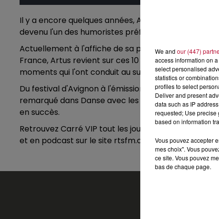
Il y a encore quelques années, Artus se produisait dan
devenu l'un des humoristes préféré des français.
Actuellement à l'affiche de sa propre pièce de théâ
We and
our (447) partn
France, Artus revient sur ces 10 dernières années da
access information on a 
select personalised ad
moments qui l'ont conduit au succès.
statistics or combinatio
profiles to select person
Du festival d'Avignon à l'émission de Laurent Ruquie
Deliver and present adv
remarqué dans Danse avec les Stars, rencontre ave
data such as IP address 
en succès.
requested; Use precise g
based on information tra
Retrouvez Carré VIP tout les jours à 11h30 avec Nico e
et en podcast sur le site rtsfm.com
Vous pouvez accepter en 
mes choix". Vous pouvez
ce site. Vous pouvez met
bas de chaque page.