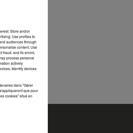
st
erest: Store and/or
tising; Use profiles to
tand audiences through
personalise content; Use
 fraud, and fix errors;
 may process personal
he
mation actively
vices; Identify devices
FM
rtenaires dans "Gérer
s'appliqueront que pour
les cookies" situé en