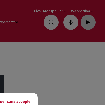
Live :
Montpellier
Webradios
CONTACT
uer sans accepter