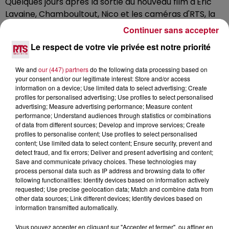
Quelques jours après la sortie du nouveau film d'Eric
Lavaine, Chamboultout, Nico et les caméras d'RTS, la
grande radio du sud sont partis à la rencontre du
Continuer sans accepter
réalisateur et de deux des comédiens Alexandra Lamy
Le respect de votre vie privée est notre priorité
et José Garcia.
RTS s'écoute en FM, sur appli et assistant vocaux...
We and
our (447) partners
do the following data processing based on
your consent and/or our legitimate interest: Store and/or access
information on a device; Use limited data to select advertising; Create
profiles for personalised advertising; Use profiles to select personalised
advertising; Measure advertising performance; Measure content
performance; Understand audiences through statistics or combinations
of data from different sources; Develop and improve services; Create
profiles to personalise content; Use profiles to select personalised
content; Use limited data to select content; Ensure security, prevent and
detect fraud, and fix errors; Deliver and present advertising and content;
Save and communicate privacy choices. These technologies may
process personal data such as IP address and browsing data to offer
following functionalities: Identify devices based on information actively
requested; Use precise geolocation data; Match and combine data from
other data sources; Link different devices; Identify devices based on
information transmitted automatically.
Vous pouvez accepter en cliquant sur "Accepter et fermer", ou affiner en