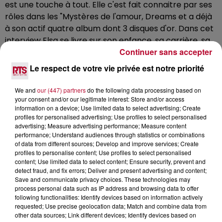
est une touche à tout. Elle c'est fait connaitre par ses
rôles dans les "Mystères de l'amour, Dreams et a déjà
à son actif quatre album dont 3 disques d'or. Dans cet
interview Elsa se livre sur son enfance, sa carrière, sa
Continuer sans accepter
vie, ses projets. 2nd vidéo de la spéciale "Les Mystères
de l'amour". Si vous aimez cet vidéo Likez, partagez, et
Le respect de votre vie privée est notre priorité
abonnez-vous Nos Réseaux : Site :
http://bit.ly/2Zepr3Y
Facebook :
We and
our (447) partners
do the following data processing based on
http://bit.ly/2ZljaDs
Insta :
your consent and/or our legitimate interest: Store and/or access
information on a device; Use limited data to select advertising; Create
http://bit.ly/38b0N92
Twitter :
http://bit.ly/2F3R1cw
profiles for personalised advertising; Use profiles to select personalised
advertising; Measure advertising performance; Measure content
performance; Understand audiences through statistics or combinations
of data from different sources; Develop and improve services; Create
profiles to personalise content; Use profiles to select personalised
content; Use limited data to select content; Ensure security, prevent and
detect fraud, and fix errors; Deliver and present advertising and content;
Save and communicate privacy choices. These technologies may
process personal data such as IP address and browsing data to offer
following functionalities: Identify devices based on information actively
requested; Use precise geolocation data; Match and combine data from
other data sources; Link different devices; Identify devices based on