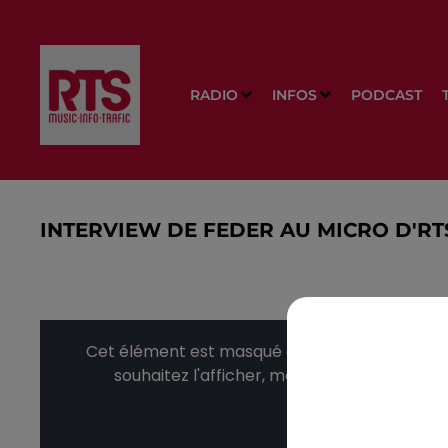
RADIO
INFOS
PODCAST
INTERVIEW DE FEDER AU MICRO D'RT
Cet élément est masqué compte-tenu du refus
souhaitez l'afficher, merci de nous donner
Affic