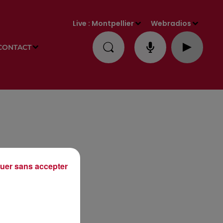
Live :
Montpellier
Webradios
CONTACT
uer sans accepter