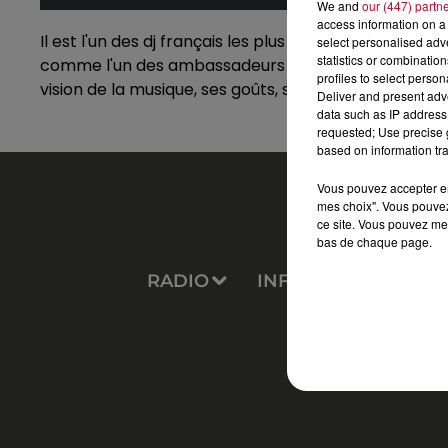
We and
our (447) partn
access information on a 
Il est l'un des dj français les plus connus dans le m
select personalised ad
statistics or combinatio
comme l'un des ambassadeurs de la musique électron
profiles to select person
vision de la musique, ses goûts, ses projets dans une 
Deliver and present adv
data such as IP address 
requested; Use precise g
based on information tra
Vous pouvez accepter en 
mes choix". Vous pouvez
ce site. Vous pouvez met
bas de chaque page.
RADIO
INFOS
PODCAS