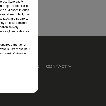
erest: Store and/or
tising; Use profiles to
tand audiences through
personalise content; Use
 fraud, and fix errors;
 may process personal
mation actively
vices; Identify devices
rtenaires dans "Gérer
s'appliqueront que pour
les cookies" situé en
EUX
PUBLICITÉ
CONTACT