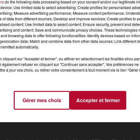
ers
do the following data processing based on your consent and/or our legitimate int
device; Use limited data to select advertising; Create profiles for personalised adver
onde. Feder, enchaîne les tubes et est aujourd'hui considéré
vertising; Measure advertising performance; Measure content performance; Unders
ns of data from different sources; Develop and improve services; Create profiles to 
ique française à travers le monde. Il nous explique sa
alised content; Use limited data to select content; Ensure security, prevent and detect
belle interview au micro d'RTS, la radio du sud.
ertising and content; Save and communicate privacy choices. These technologies
and browsing data to offer following functionalities: Identify devices based on infor
eolocation data; Match and combine data from other data sources; Link different de
nsmitted automatically.
cliquant sur "Accepter et fermer", ou affiner en sélectionnant les finalités et/ou pa
 également refuser en cliquant sur "Continuer sans accepter". Vos préférences ne 
tre à jour vos choix, ou retirer votre consentement à tout moment via le lien "Gérer 
T
TOP INDÉ
CKOI CE TITRE ?
SORTIR
J
Gérer mes choix
Accepter et fermer