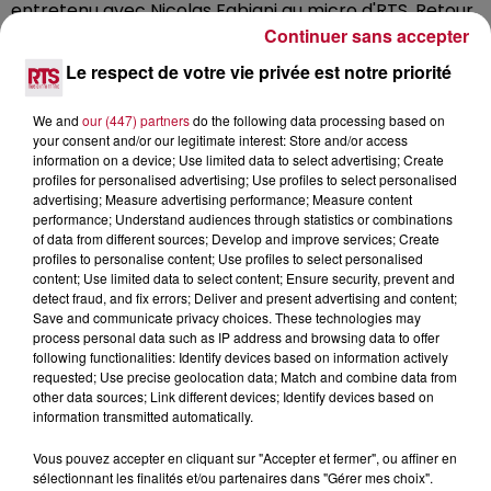
entretenu avec Nicolas Fabiani au micro d'RTS. Retour
Continuer sans accepter
sur plus de 20 ans de carrière d'un groupe devenu en
quelques années l'un des groupes les plus populaire de
Le respect de votre vie privée est notre priorité
France.
We and
our (447) partners
do the following data processing based on
your consent and/or our legitimate interest: Store and/or access
information on a device; Use limited data to select advertising; Create
profiles for personalised advertising; Use profiles to select personalised
advertising; Measure advertising performance; Measure content
performance; Understand audiences through statistics or combinations
of data from different sources; Develop and improve services; Create
profiles to personalise content; Use profiles to select personalised
content; Use limited data to select content; Ensure security, prevent and
detect fraud, and fix errors; Deliver and present advertising and content;
Save and communicate privacy choices. These technologies may
process personal data such as IP address and browsing data to offer
following functionalities: Identify devices based on information actively
requested; Use precise geolocation data; Match and combine data from
other data sources; Link different devices; Identify devices based on
information transmitted automatically.
Vous pouvez accepter en cliquant sur "Accepter et fermer", ou affiner en
sélectionnant les finalités et/ou partenaires dans "Gérer mes choix".