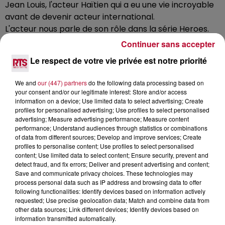
Jean Louis, l'acteur Haïtien qui a eu une vie incroyable
avant de devenir acteur international.
L'acteur nous parle de son rôle dans la série Heroes.
Un rôle qui l'a particulièrement marqué, puis se livre
Continuer sans accepter
sur sa vie passée et son adolesecence dans les cités
Le respect de votre vie privée est notre priorité
du Val de Marne.
We and
our (447) partners
do the following data processing based on
Retrouvez chaque semaine Carré Vip sur RTS à 11h30
your consent and/or our legitimate interest: Store and/or access
du Lundi au Vendredi et entre 10h et 12h le samedi.
information on a device; Use limited data to select advertising; Create
profiles for personalised advertising; Use profiles to select personalised
advertising; Measure advertising performance; Measure content
performance; Understand audiences through statistics or combinations
of data from different sources; Develop and improve services; Create
profiles to personalise content; Use profiles to select personalised
content; Use limited data to select content; Ensure security, prevent and
detect fraud, and fix errors; Deliver and present advertising and content;
Save and communicate privacy choices. These technologies may
process personal data such as IP address and browsing data to offer
following functionalities: Identify devices based on information actively
requested; Use precise geolocation data; Match and combine data from
other data sources; Link different devices; Identify devices based on
information transmitted automatically.