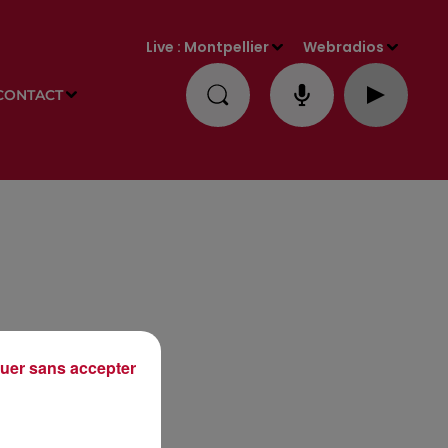
Live :
Montpellier
Webradios
CONTACT
uer sans accepter