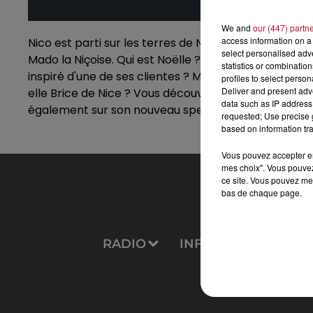
We and
our (447) partn
access information on a 
Nico est parti sur les terres de Noëlle Perna, humo
select personalised ad
Mado la Niçoise. Qui est Noëlle ? Comment a-t-elle 
statistics or combinatio
inspiré d'une de ses clientes ? Mais cliente de quoi 
profiles to select person
Deliver and present adv
elle Brice de Nice ? Vous découvrirez tout dans cett
data such as IP address 
également sur son nouveau spectacle "Super Mado" 
requested; Use precise g
based on information tra
Vous pouvez accepter en 
mes choix". Vous pouvez
ce site. Vous pouvez met
bas de chaque page.
RADIO
INFOS
PODCAS