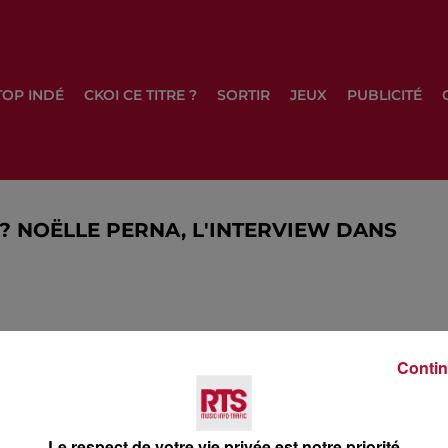
TOP INDÉ
CKOI CE TITRE ?
SORTIR
JEUX
PUBLICITÉ
 ? NOËLLE PERNA, L'INTERVIEW DANS
Contin
 du dépôt de cookies que vous avez exprimé. Si vous
 votre accord en cliquant sur le bouton ci-dessous.
her l'élément
Le respect de votre vie privée est notre priorité