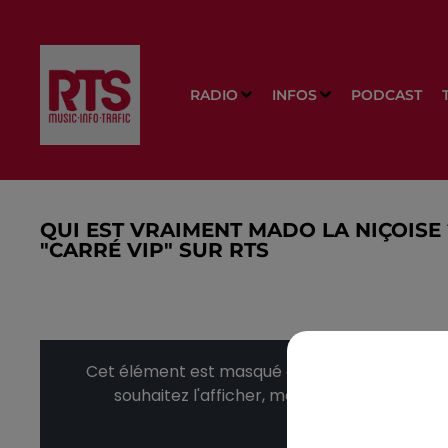
RADIO
INFOS
PODCAST
QUI EST VRAIMENT MADO LA NIÇOISE
"CARRÉ VIP" SUR RTS
Cet élément est masqué compte-tenu du refus
souhaitez l'afficher, merci de nous donner
Affic