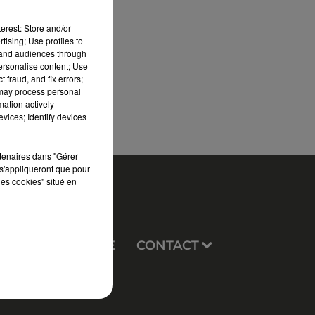
erest: Store and/or
tising; Use profiles to
tand audiences through
personalise content; Use
-
 fraud, and fix errors;
 may process personal
mation actively
vices; Identify devices
rtenaires dans "Gérer
s'appliqueront que pour
les cookies" situé en
EUX
PUBLICITÉ
CONTACT