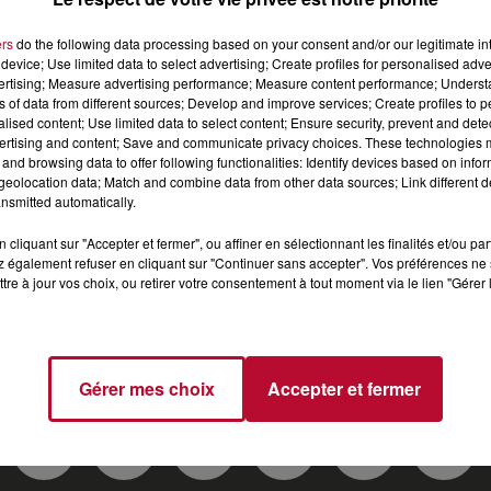
ers
do the following data processing based on your consent and/or our legitimate int
device; Use limited data to select advertising; Create profiles for personalised adver
riste et comédienne française plus connue sous le nom de
vertising; Measure advertising performance; Measure content performance; Unders
eu l'idée d’interpréter sur scène le personnage de Mado
ns of data from different sources; Develop and improve services; Create profiles to 
? Qu'elle a été le premier métier de Noëlle Perna ? Connait
alised content; Use limited data to select content; Ensure security, prevent and detect
ertising and content; Save and communicate privacy choices. These technologies
e belle interview de Noëlle Perna. Noëlle reviendra
and browsing data to offer following functionalities: Identify devices based on infor
dont elle a entamé une tournée nationale.
eolocation data; Match and combine data from other data sources; Link different de
nsmitted automatically.
cliquant sur "Accepter et fermer", ou affiner en sélectionnant les finalités et/ou pa
 également refuser en cliquant sur "Continuer sans accepter". Vos préférences ne 
tre à jour vos choix, ou retirer votre consentement à tout moment via le lien "Gérer 
T
TOP INDÉ
CKOI CE TITRE ?
SORTIR
J
Gérer mes choix
Accepter et fermer