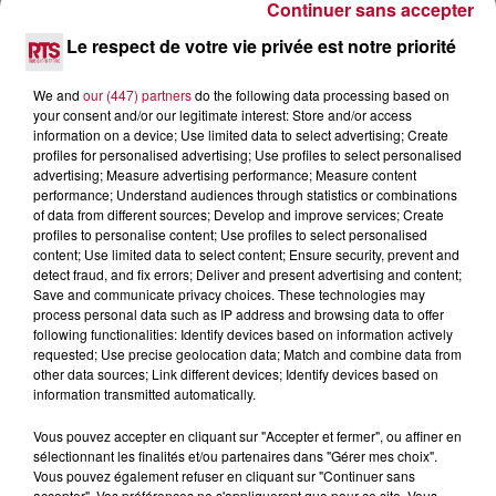
Continuer sans accepter
Février, RTS est allé à la rencontre de l'équipe du film,
Philippe Lacheau, Julien Arruti et Élodie Fontan.
Le respect de votre vie privée est notre priorité
We and
our (447) partners
do the following data processing based on
your consent and/or our legitimate interest: Store and/or access
information on a device; Use limited data to select advertising; Create
profiles for personalised advertising; Use profiles to select personalised
advertising; Measure advertising performance; Measure content
performance; Understand audiences through statistics or combinations
of data from different sources; Develop and improve services; Create
profiles to personalise content; Use profiles to select personalised
content; Use limited data to select content; Ensure security, prevent and
detect fraud, and fix errors; Deliver and present advertising and content;
Save and communicate privacy choices. These technologies may
process personal data such as IP address and browsing data to offer
following functionalities: Identify devices based on information actively
requested; Use precise geolocation data; Match and combine data from
other data sources; Link different devices; Identify devices based on
information transmitted automatically.
Vous pouvez accepter en cliquant sur "Accepter et fermer", ou affiner en
sélectionnant les finalités et/ou partenaires dans "Gérer mes choix".
Vous pouvez également refuser en cliquant sur "Continuer sans
accepter". Vos préférences ne s'appliqueront que pour ce site. Vous