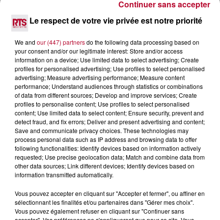
Continuer sans accepter
avec l'équipe Angelo Del Vecchio, Martin Giroux,
Richard Charest - Musique et Daniel Lavoie.
Le respect de votre vie privée est notre priorité
We and
our (447) partners
do the following data processing based on
your consent and/or our legitimate interest: Store and/or access
information on a device; Use limited data to select advertising; Create
profiles for personalised advertising; Use profiles to select personalised
advertising; Measure advertising performance; Measure content
performance; Understand audiences through statistics or combinations
of data from different sources; Develop and improve services; Create
profiles to personalise content; Use profiles to select personalised
content; Use limited data to select content; Ensure security, prevent and
detect fraud, and fix errors; Deliver and present advertising and content;
Save and communicate privacy choices. These technologies may
process personal data such as IP address and browsing data to offer
following functionalities: Identify devices based on information actively
requested; Use precise geolocation data; Match and combine data from
other data sources; Link different devices; Identify devices based on
information transmitted automatically.
Vous pouvez accepter en cliquant sur "Accepter et fermer", ou affiner en
sélectionnant les finalités et/ou partenaires dans "Gérer mes choix".
Vous pouvez également refuser en cliquant sur "Continuer sans
accepter". Vos préférences ne s'appliqueront que pour ce site. Vous