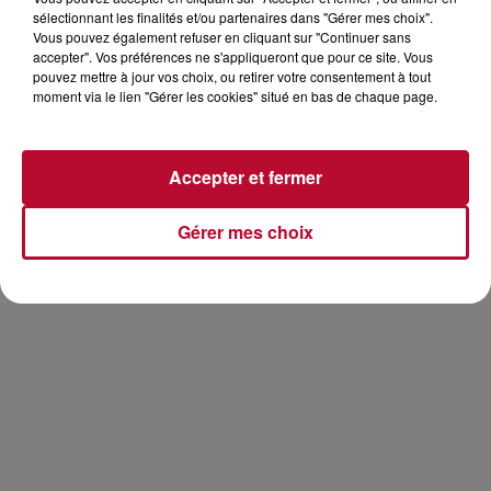
sélectionnant les finalités et/ou partenaires dans "Gérer mes choix".
Retrouvez Carré Vip sur RTS à 11h30 du Lundi au
Vous pouvez également refuser en cliquant sur "Continuer sans
accepter". Vos préférences ne s'appliqueront que pour ce site. Vous
Vendredi avec Eric et le samedi entre 10h et 12h avec
pouvez mettre à jour vos choix, ou retirer votre consentement à tout
Julie .
moment via le lien "Gérer les cookies" situé en bas de chaque page.
Retrouver également Carré Vip en podcast et en
vidéo.
Accepter et fermer
Gérer mes choix