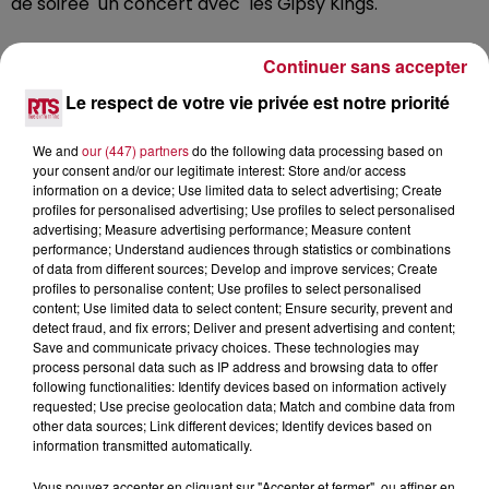
de soirée un concert avec les Gipsy Kings.
La soirée du Samedi a transformé le Zénith de
Continuer sans accepter
Montpellier en un lieu de fête énormissime avec sur
Le respect de votre vie privée est notre priorité
scène :Cali, Tryo, Boulevard des Airs, Maicee, Demi
Portion et Bigflo et Oli.
We and
our (447) partners
do the following data processing based on
your consent and/or our legitimate interest: Store and/or access
Enfin, la soirée du Dimanche, était placé sous le signe
information on a device; Use limited data to select advertising; Create
profiles for personalised advertising; Use profiles to select personalised
de l'humour avec sur scène : Pierre Emmanuel Barré,
advertising; Measure advertising performance; Measure content
Guiedré, Guillaume Meurice, Christine Berrou et Didier
performance; Understand audiences through statistics or combinations
Super.
of data from different sources; Develop and improve services; Create
profiles to personalise content; Use profiles to select personalised
content; Use limited data to select content; Ensure security, prevent and
Dans ce reportage, vous allez découvrir comment est
detect fraud, and fix errors; Deliver and present advertising and content;
né ce projet : de l'enfermement de Rémi Gaillard dans
Save and communicate privacy choices. These technologies may
process personal data such as IP address and browsing data to offer
une cage de la SPA jusqu'à la réalisation de ce festival
following functionalities: Identify devices based on information actively
ANYMAL .
requested; Use precise geolocation data; Match and combine data from
other data sources; Link different devices; Identify devices based on
RTS vous emmène dans les coulisses d'un événement
information transmitted automatically.
pas comme les autres, qui se bat pour une cause
noble : la protection de nos amis les animaux...
Vous pouvez accepter en cliquant sur "Accepter et fermer", ou affiner en