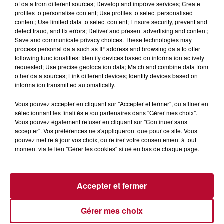
envie de faire son dernier album “Rio”?
of data from different sources; Develop and improve services; Create
profiles to personalise content; Use profiles to select personalised
Celui que Marianne James a surnommé il y a 12 ans “la
content; Use limited data to select content; Ensure security, prevent and
Tortue” a donc très largement su prendre de la
detect fraud, and fix errors; Deliver and present advertising and content;
Save and communicate privacy choices. These technologies may
vitesse, et c’est sans carapace qu’il s'est livré à Nico
process personal data such as IP address and browsing data to offer
dans Carré VIP !!
following functionalities: Identify devices based on information actively
requested; Use precise geolocation data; Match and combine data from
other data sources; Link different devices; Identify devices based on
information transmitted automatically.
Vous pouvez accepter en cliquant sur "Accepter et fermer", ou affiner en
sélectionnant les finalités et/ou partenaires dans "Gérer mes choix".
Vous pouvez également refuser en cliquant sur "Continuer sans
accepter". Vos préférences ne s'appliqueront que pour ce site. Vous
pouvez mettre à jour vos choix, ou retirer votre consentement à tout
moment via le lien "Gérer les cookies" situé en bas de chaque page.
Accepter et fermer
Gérer mes choix