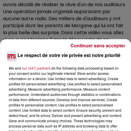
avons décidé de réaliser le rêve d'un de nos auditeurs.
Une opération jamais organisé auparavant par
aucune autre radio. Des milliers de d'auditeurs y ont
participé dont les parents de Morgane qui lui ont fait
la plus belle des surprise. Dans cette vidéo vous allez
vivre avec Morgane 9 ans la découverte de sa
Continuer sans accepter
surprise. Toute l'année RTS c'est bien plus que de
simples cadeaux. Une opération jamais organisé
Le respect de votre vie privée est notre priorité
auparavant par aucune autre radio. Des milliers de
d'auditeurs y ont participé dont les parents de
We and
our (447) partners
do the following data processing based on
your consent and/or our legitimate interest: Store and/or access
Morgane qui lui ont fait la plus belle des surprise. Dans
information on a device; Use limited data to select advertising; Create
cette vidéo vous allez vivre avec Morgane 9 ans la
profiles for personalised advertising; Use profiles to select personalised
découverte de sa surprise. Toute l'année RTS c'est
advertising; Measure advertising performance; Measure content
performance; Understand audiences through statistics or combinations
bien plus que de simple cadeaux.
of data from different sources; Develop and improve services; Create
profiles to personalise content; Use profiles to select personalised
content; Use limited data to select content; Ensure security, prevent and
detect fraud, and fix errors; Deliver and present advertising and content;
Save and communicate privacy choices. These technologies may
process personal data such as IP address and browsing data to offer