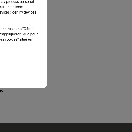
 may process personal
mation actively
vices; Identify devices
rtenaires dans "Gérer
s'appliqueront que pour
les cookies" situé en
e
p"
a
my