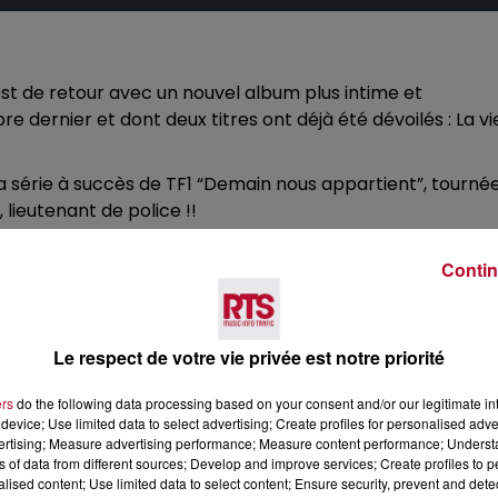
est de retour avec un nouvel album plus intime et
re dernier et dont deux titres ont déjà été dévoilés : La vi
a série à succès de TF1 “Demain nous appartient”, tourné
 lieutenant de police !!
s chansons (Près de moi, Ta meilleure amie, Sur un air
Contin
ico au travers d'une interview et nous parle de la série, de
 passions, son futur.
Le respect de votre vie privée est notre priorité
gique"
ers
do the following data processing based on your consent and/or our legitimate int
mière apparition sur un plateau télé lors de l'émission
device; Use limited data to select advertising; Create profiles for personalised adver
vertising; Measure advertising performance; Measure content performance; Unders
écouvrir au travers de son premier titre "Près de moi".
ns of data from different sources; Develop and improve services; Create profiles to 
 son public pour devenir la chanteuse talentueuse et
alised content; Use limited data to select content; Ensure security, prevent and detect