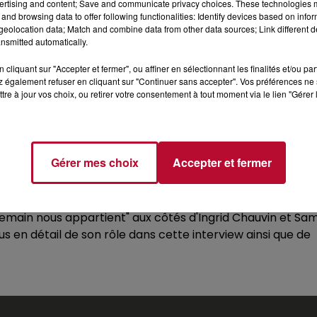
en octobre 2001 sera certifié disque de platine en France !
ertising and content; Save and communicate privacy choices. These technologies
and browsing data to offer following functionalities: Identify devices based on infor
 se consacrer pleinement à ses nouveaux projets : la
eolocation data; Match and combine data from other data sources; Link different de
avec son nouvel album "Les choses de la vie" dont vous
nsmitted automatically.
entretien.
cliquant sur "Accepter et fermer", ou affiner en sélectionnant les finalités et/ou pa
 également refuser en cliquant sur "Continuer sans accepter". Vos préférences ne 
tre à jour vos choix, ou retirer votre consentement à tout moment via le lien "Gérer 
son premier téléfilm "De feu et de glace" dans lequel ell
 compromise suite à une blessure sérieuse faisant ainsi
Gérer mes choix
Accepter et fermer
. Ce rôle deviendra le moteur de sa nouvelle carrière à
nu jusqu'à tourner avec Alain Delon dans "Un mari de tro
ilm chinois "Dragon Blade" ! Depuis 2017, Lorie partage l
 "Demain nous appartient" aux côtés d'Ingrid Chauvin et Sa
us en détail de son rôle dans cette interview ainsi que de