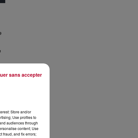
e
e
uer sans accepter
erest: Store and/or
tising; Use profiles to
tand audiences through
personalise content; Use
 fraud, and fix errors;