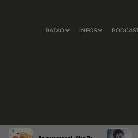
RADIO
INFOS
PODCAS
En ce moment :
0
h -
7
h