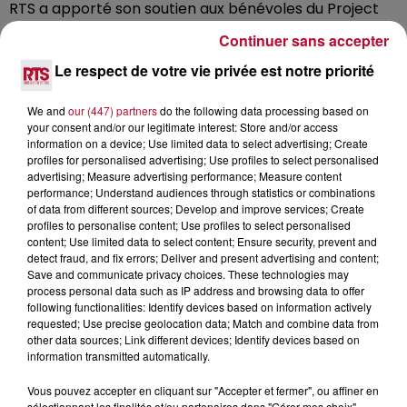
RTS a apporté son soutien aux bénévoles du Project
Rescue Ocean pour une vaste opération de
Continuer sans accepter
nettoyage sur une plage méditerranéenne très
Le respect de votre vie privée est notre priorité
touristique, la plage des Orpelières à Valras Plage .
Retour en image sur cette journée eco citoyenne ...
We and
our (447) partners
do the following data processing based on
your consent and/or our legitimate interest: Store and/or access
information on a device; Use limited data to select advertising; Create
profiles for personalised advertising; Use profiles to select personalised
advertising; Measure advertising performance; Measure content
performance; Understand audiences through statistics or combinations
of data from different sources; Develop and improve services; Create
profiles to personalise content; Use profiles to select personalised
content; Use limited data to select content; Ensure security, prevent and
detect fraud, and fix errors; Deliver and present advertising and content;
Save and communicate privacy choices. These technologies may
process personal data such as IP address and browsing data to offer
following functionalities: Identify devices based on information actively
requested; Use precise geolocation data; Match and combine data from
other data sources; Link different devices; Identify devices based on
information transmitted automatically.
Vous pouvez accepter en cliquant sur "Accepter et fermer", ou affiner en
sélectionnant les finalités et/ou partenaires dans "Gérer mes choix".