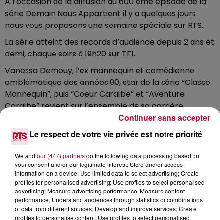
A l’occasion de la diffusion du 600 ème épisode de la
série Demain Nous Appartient il y a quelques jours
nous vous proposons une semaine spéciale sur RTS.
La série atteint des records d’audience depuis 2 ans et
demi, chaque soirs à 19h20 sur TF1.
Vanessa Demouy, l’ex mannequin et comédienne
emblématique des années 90, star de la série “Classe
Mannequin”, puis “Coeur Caraïbe” et “Aventure
Caraïbe” revient sur l’ensemble de sa carrière.
Continuer sans accepter
#vanessademouy #interview
Le respect de votre vie privée est notre priorité
#demainnousappartient
Nos Réseaux :
We and
our (447) partners
do the following data processing based on
your consent and/or our legitimate interest: Store and/or access
Site : http://bit.ly/2Zepr3Y
information on a device; Use limited data to select advertising; Create
Facebook : http://bit.ly/2ZljaDs
profiles for personalised advertising; Use profiles to select personalised
Insta : http://bit.ly/2KFWzxq
advertising; Measure advertising performance; Measure content
performance; Understand audiences through statistics or combinations
Twitter : http://bit.ly/2F3R1cw
of data from different sources; Develop and improve services; Create
profiles to personalise content; Use profiles to select personalised
Présentation : Nicolas Fabiani