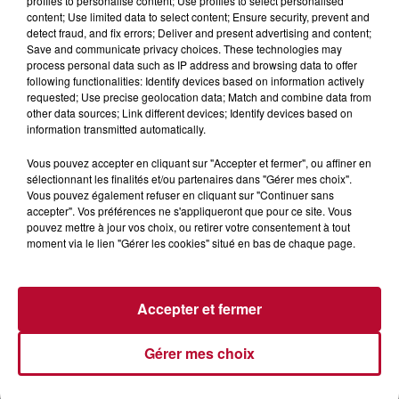
profiles to personalise content; Use profiles to select personalised
Twitter : http://bit.ly/2F3R1cw Cadrage & Montage :
content; Use limited data to select content; Ensure security, prevent and
M.Lemaigre, Martin Mystère, Pauline
detect fraud, and fix errors; Deliver and present advertising and content;
Save and communicate privacy choices. These technologies may
#demainnousappartient #visite #coulisse #tf1
process personal data such as IP address and browsing data to offer
following functionalities: Identify devices based on information actively
requested; Use precise geolocation data; Match and combine data from
other data sources; Link different devices; Identify devices based on
information transmitted automatically.
Vous pouvez accepter en cliquant sur "Accepter et fermer", ou affiner en
sélectionnant les finalités et/ou partenaires dans "Gérer mes choix".
Vous pouvez également refuser en cliquant sur "Continuer sans
accepter". Vos préférences ne s'appliqueront que pour ce site. Vous
pouvez mettre à jour vos choix, ou retirer votre consentement à tout
moment via le lien "Gérer les cookies" situé en bas de chaque page.
Accepter et fermer
Gérer mes choix