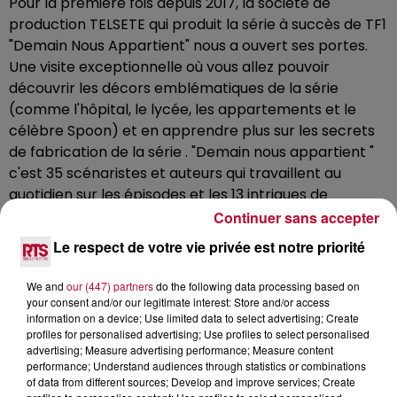
Pour la première fois depuis 2017, la société de
production TELSETE qui produit la série à succès de TF1
"Demain Nous Appartient" nous a ouvert ses portes.
Une visite exceptionnelle où vous allez pouvoir
découvrir les décors emblématiques de la série
(comme l'hôpital, le lycée, les appartements et le
célèbre Spoon) et en apprendre plus sur les secrets
de fabrication de la série . "Demain nous appartient "
c'est 35 scénaristes et auteurs qui travaillent au
quotidien sur les épisodes et les 13 intrigues de
chacune des saisons, c'est également 2 à 3 équipes de
Continuer sans accepter
tournage qui tournent simultanément avec en
Le respect de votre vie privée est notre priorité
moyenne 50 acteurs et figurants. Entrez dans les
coulisses de "Demain nous appartient" et partez à la
We and
our (447) partners
do the following data processing based on
rencontre de ses acteurs et réalisateurs . Au
your consent and/or our legitimate interest: Store and/or access
information on a device; Use limited data to select advertising; Create
commande de cette visite exceptionnelle Grégoire
profiles for personalised advertising; Use profiles to select personalised
Champion alias Timothée dans la série. Nos Réseaux :
advertising; Measure advertising performance; Measure content
Site : http://bit.ly/2Zepr3Y Facebook :
performance; Understand audiences through statistics or combinations
of data from different sources; Develop and improve services; Create
http://bit.ly/2ZljaDs Insta : http://bit.ly/2KFWzxq