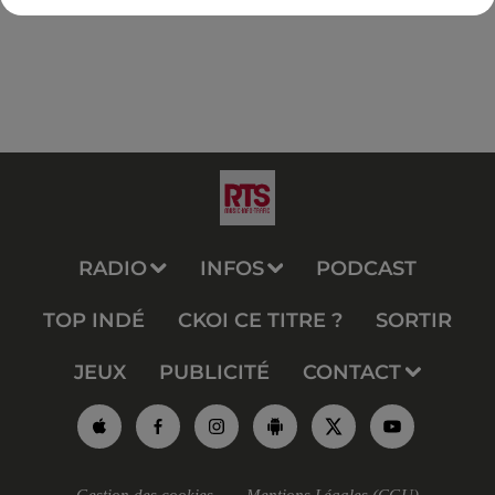
RADIO
INFOS
PODCAST
TOP INDÉ
CKOI CE TITRE ?
SORTIR
JEUX
PUBLICITÉ
CONTACT