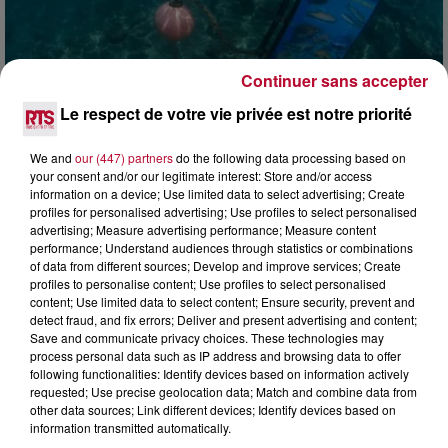
Continuer sans accepter
4 août 2026
Le respect de votre vie privée est notre priorité
HÉRAULT, PYRÉNÉES-ORIENTALES : TROIS
SPOTS DE SNORKELING À EXPLORER...
We and
our (447) partners
do the following data processing based on
your consent and/or our legitimate interest: Store and/or access
Pas besoin de bouteilles de plongée lourdes ni de diplômes
information on a device; Use limited data to select advertising; Create
complexes pour observer la vie sous-marine. Cet été, un
profiles for personalised advertising; Use profiles to select personalised
masque, un tuba et une paire de palmes...
advertising; Measure advertising performance; Measure content
performance; Understand audiences through statistics or combinations
of data from different sources; Develop and improve services; Create
profiles to personalise content; Use profiles to select personalised
content; Use limited data to select content; Ensure security, prevent and
detect fraud, and fix errors; Deliver and present advertising and content;
Save and communicate privacy choices. These technologies may
process personal data such as IP address and browsing data to offer
following functionalities: Identify devices based on information actively
requested; Use precise geolocation data; Match and combine data from
other data sources; Link different devices; Identify devices based on
information transmitted automatically.