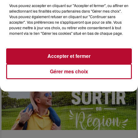
Vous pouvez accepter en cliquant sur "Accepter et fermer", ou affiner en
sélectionnant les finalités et/ou partenaires dans "Gérer mes choix".
Vous pouvez également refuser en cliquant sur "Continuer sans
accepter". Vos préférences ne s'appliqueront que pour ce site. Vous
pouvez mettre à jour vos choix, ou retirer votre consentement à tout
3 août 2026
moment via le lien "Gérer les cookies" situé en bas de chaque page.
SOIRÉE DJ PLAYA
Accepter et fermer
Gérer mes choix