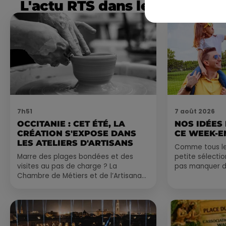
L'actu RTS dans le Sud
7h51
7 août 2026
OCCITANIE : CET ÉTÉ, LA
NOS IDÉES
CRÉATION S'EXPOSE DANS
CE WEEK-E
LES ATELIERS D'ARTISANS
Comme tous les
Marre des plages bondées et des
petite sélecti
visites au pas de charge ? La
pas manquer da
Chambre de Métiers et de l’Artisanat
ayez envie de 
Occitanie propose une alternative
du monde,...
bien plus vivante :...