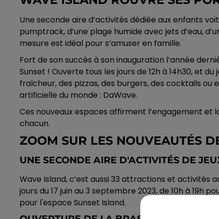
Une seconde aire d’activités dédiée aux enfants voit
pumptrack, d’une plage humide avec jets d’eau, d’
mesure est idéal pour s’amuser en famille.
Fort de son succès à son inauguration l’année derniè
Sunset ! Ouverte tous les jours de 12h à 14h30, et du 
fraîcheur, des pizzas, des burgers, des cocktails o
artificielle du monde : DaWave.
Ces nouveaux espaces affirment l’engagement et la 
chacun.
ZOOM SUR LES NOUVEAUTÉS DE
UNE SECONDE AIRE D'ACTIVITÉS DE JE
Wave Island, c’est aussi 33 attractions et activités a
jours du 17 juin au 3 septembre 2023, de 10h à 19h pou
pour l'espace Sunset Island.
OUVERTURE DE LA BRASSERIE DU SUNS