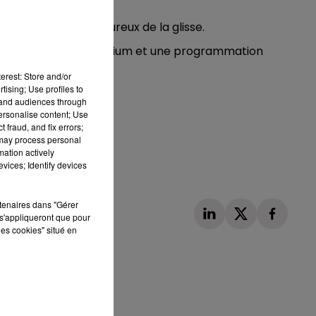
-vous pour les amoureux de la glisse.
ion, des services premium et une programmation
erest: Store and/or
tising; Use profiles to
tand audiences through
personalise content; Use
-Monteux.
 fraud, and fix errors;
 may process personal
mation actively
vices; Identify devices
ux.
rtenaires dans "Gérer
s'appliqueront que pour
les cookies" situé en
Publié : 31 mai 2023 à 12h12 par Martin Mystère