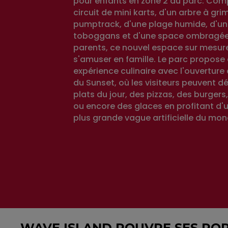
pour enfants en zone 2 du parc. Com
circuit de mini karts, d'un arbre à gri
pumptrack, d'une plage humide, d'u
toboggans et d'une space ombragée
parents, ce nouvel espace sur mesure
s'amuser en famille. Le parc propos
expérience culinaire avec l'ouverture 
du Sunset, où les visiteurs peuvent d
plats du jour, des pizzas, des burgers
ou encore des glaces en profitant d'u
plus grande vague artificielle du mon
WAVE ISLAND ROUVRE SES PO