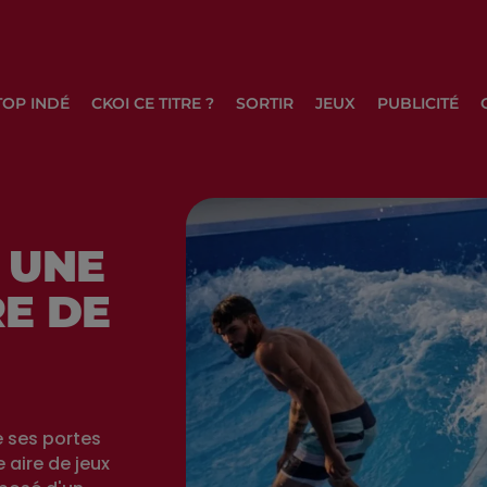
TOP INDÉ
CKOI CE TITRE ?
SORTIR
JEUX
PUBLICITÉ
 UNE
E DE
e ses portes
 aire de jeux