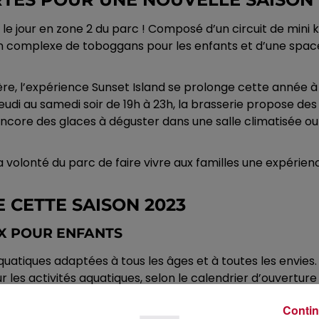
 le jour en zone 2 du parc ! Composé d’un circuit de mini 
un complexe de toboggans pour les enfants et d’une spac
re, l’expérience Sunset Island se prolonge cette année à t
jeudi au samedi soir de 19h à 23h, la brasserie propose des
u encore des glaces à déguster dans une salle climatisée 
volonté du parc de faire vivre aux familles une expéri
 CETTE SAISON 2023
UX POUR ENFANTS
quatiques adaptées à tous les âges et à toutes les envies. 
r les activités aquatiques, selon le calendrier d’ouverture
Contin
ET