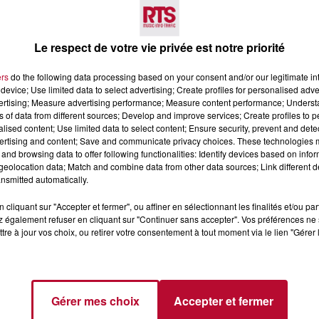
 deux vagues pendant la saison estivale, de vrais rendez
Le respect de votre vie privée est notre priorité
ions chaque jour, une multitude de points de restaurat
sique…) pour une “Wave Attitude” unique !
ers
do the following data processing based on your consent and/or our legitimate int
device; Use limited data to select advertising; Create profiles for personalised adver
vertising; Measure advertising performance; Measure content performance; Unders
ns of data from different sources; Develop and improve services; Create profiles to 
ute A7, sortie 23 Avignon Nord, puis direction Carpentras
alised content; Use limited data to select content; Ensure security, prevent and detect
ertising and content; Save and communicate privacy choices. These technologies
and browsing data to offer following functionalities: Identify devices based on infor
eolocation data; Match and combine data from other data sources; Link different de
4.88.84.72.17. 663 Imp. de la Trav. du Ventoux, 84170 Monte
nsmitted automatically.
cliquant sur "Accepter et fermer", ou affiner en sélectionnant les finalités et/ou pa
 également refuser en cliquant sur "Continuer sans accepter". Vos préférences ne 
tre à jour vos choix, ou retirer votre consentement à tout moment via le lien "Gérer 
Gérer mes choix
Accepter et fermer