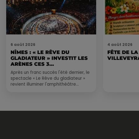
6 août 2026
4 août 2026
NÎMES : « LE RÊVE DU
FÊTE DE LA
GLADIATEUR » INVESTIT LES
VILLEVEYR
ARÈNES CES 3...
Après un franc succès l'été dernier, le
spectacle « Le Rêve du gladiateur »
revient illuminer l'amphithéâtre
romain les 6, 7 et 8 août. Une fresque
nocturne...