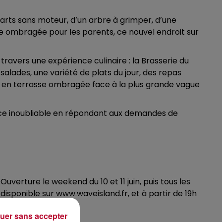
karts sans moteur, d’un arbre à grimper, d’une
e ombragée pour les parents, ce nouvel endroit sur
ravers une expérience culinaire : la Brasserie du
 salades, une variété de plats du jour, des repas
ou en terrasse ombragée face à la plus grande vague
ence inoubliable en répondant aux demandes de
Ouverture le weekend du 10 et 11 juin, puis tous les
 disponible sur www.waveisland.fr, et à partir de 19h
uer sans accepter