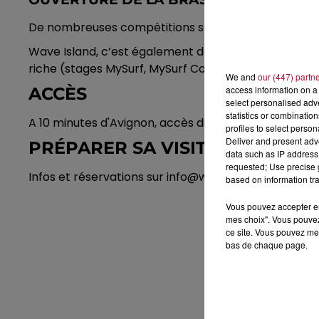
De nombreuses compétitions sont organisées sur ces
Wave Island, c’est également de nombreuses animat
riche (stages MySurf, MySurf Contest, fête de la mu
We and
our (447) partn
ACCÈS
access information on a 
select personalised ad
statistics or combinatio
A 10 minutes d'Avignon, accès direct depuis l'autoro
profiles to select person
Deliver and present adv
PRÉPARER SA VISITE
data such as IP address 
requested; Use precise g
Infos et réservations sur info@waveisland.fr ou au 0
based on information tra
Vous pouvez accepter en 
mes choix". Vous pouvez
ce site. Vous pouvez met
bas de chaque page.