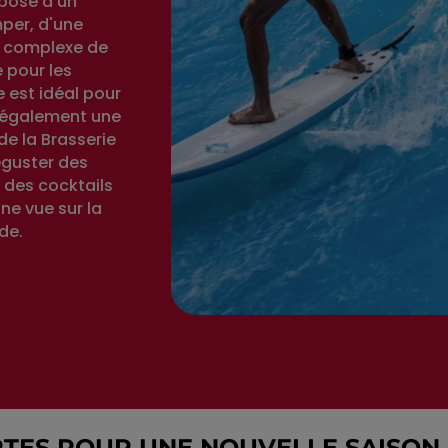
posé d'un
mper, d'une
n complexe de
 pour les
 est idéal pour
e également une
de la Brasserie
éguster des
, des cocktails
ne vue sur la
de.
RTES POUR UNE NOUVELLE SAISON