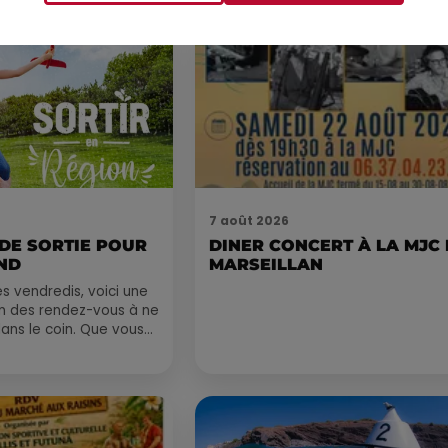
Voir plus
7 août 2026
 DE SORTIE POUR
DINER CONCERT À LA MJC
ND
MARSEILLAN
 vendredis, voici une
on des rendez-vous à ne
ns le coin. Que vous
voyager à l'autre bout