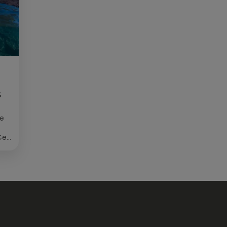
S
ée
Cet
re