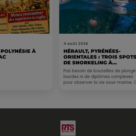
4 août 2026
 POLYNÉSIE À
HÉRAULT, PYRÉNÉES-
AC
ORIENTALES : TROIS SPOT
DE SNORKELING À
EXPLORER...
Pas besoin de bouteilles de plong
lourdes ni de diplômes complexes
pour observer la vie sous-marine. 
été, un masque, un tuba et une pai
de palmes...